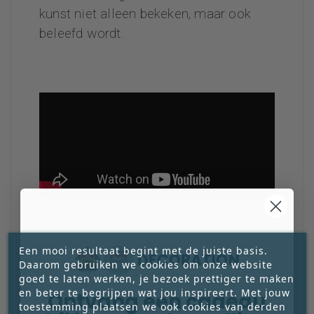
kunst niet alleen bekeken, maar ook
beleefd wordt.
Een mooi resultaat begint met de juiste basis.
Daarom gebruiken we cookies om onze website
goed te laten werken, je bezoek prettiger te maken
en beter te begrijpen wat jou inspireert. Met jouw
Ontvang een cadeau
toestemming plaatsen we ook cookies van derden