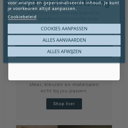
bij je eerste bestelling
voor analyse en gepersonaliseerde inhoud. Je kunt
je voorkeuren altijd aanpassen.
Schrijf je in voor onze nieuwsbrief en
Cookiebeleid
ontvang direct jouw voucher code.
Email
COOKIES AANPASSEN
ALLES AANVAARDEN
ONTDEK
Claim mijn gratis cadeau
ALLES AFWIJZEN
WOONSTIJLEN
Verken verschillende
woonstijlen en ontdek welke
sfeer, kleuren en materialen
echt bij jou passen.
Shop hier