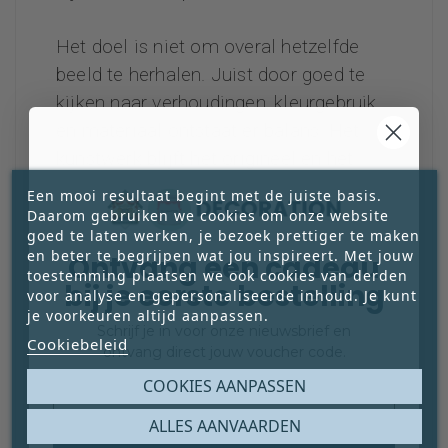
Het doel is niet om overal hetzelfde
beeld te herhalen. Juist door goed te
kijken naar verhoudingen, kleurgebruik
en materiaal ontstaat er balans. Het
kunstwerk blijft het origineel en het
middelpunt, terwijl de maatwerkitems
Een mooi resultaat begint met de juiste basis.
de sfeer versterken.
Daarom gebruiken we cookies om onze website
goed te laten werken, je bezoek prettiger te maken
en beter te begrijpen wat jou inspireert. Met jouw
Ontvang een cadeau
toestemming plaatsen we ook cookies van derden
bij je eerste bestelling
voor analyse en gepersonaliseerde inhoud. Je kunt
EXCLUSIEF VOOR DE KOPER
je voorkeuren altijd aanpassen.
VAN HET KUNSTWERK
Schrijf je in voor onze nieuwsbrief en
Cookiebeleid
ontvang direct jouw voucher code.
Concepts worden alleen ontwikkeld in
Email
COOKIES AANPASSEN
combinatie met de aankoop van het
originele kunstwerk. Daarmee blijft de
ALLES AANVAARDEN
exclusiviteit en authenticiteit van het