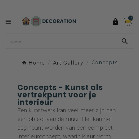
Ontdek de 27 kleuren van Decoration Paint

0



Home
Art Gallery
Concepts
Concepts - Kunst als
vertrekpunt voor je
interieur
Een kunstwerk kan veel meer zijn dan
een object aan de muur. Het kan het
beginpunt worden van een compleet
interieurconcept, waarin kleur, vorm,