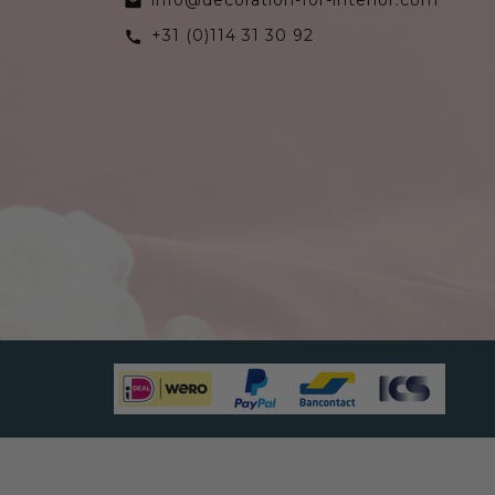
email
+31 (0)114 31 30 92
call