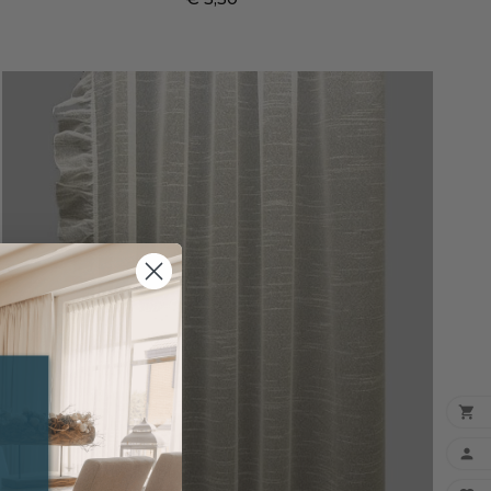
Prijs

