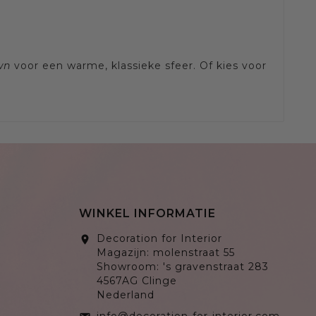
wn
voor een warme, klassieke sfeer. Of kies voor
WINKEL INFORMATIE
Decoration for Interior
location_on
Magazijn: molenstraat 55
Showroom: 's gravenstraat 283
4567AG Clinge
Nederland
info@decoration-for-interior.com