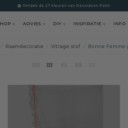
Ontdek de 27 kleuren van Decoration Paint

SHOP
ADVIES
DIY
INSPIRATIE
INFO
Raamdecoratie
Vitrage stof
Bonne Femme g