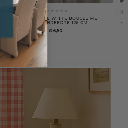







BONNE FEMME WITTE BOUCLE MET
RUSHES BREEDTE 125 CM

€ 6,50
Prijs