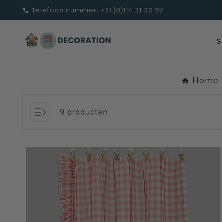
Telefoon nummer:
+31 (0)114 31 30 92

Home
9 producten