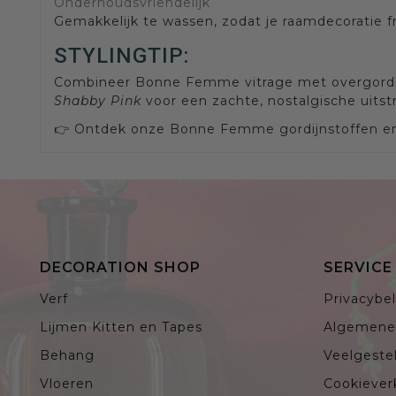
Onderhoudsvriendelijk
Gemakkelijk te wassen, zodat je raamdecoratie fris 
STYLINGTIP:
Combineer Bonne Femme vitrage met overgordijn
Shabby Pink
voor een zachte, nostalgische uitstr
👉 Ontdek onze Bonne Femme gordijnstoffen en cr
DECORATION SHOP
SERVIC
Verf
Privacybel
Lijmen Kitten en Tapes
Algemene
Behang
Veelgeste
Vloeren
Cookiever