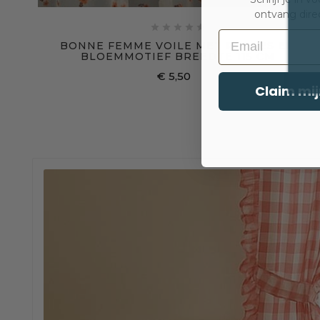
ontvang dire





Email
BONNE FEMME VOILE MET RUSHES EN
BLOEMMOTIEF BREEDTE 115 CM
€ 5,50
Claim mij
Prijs