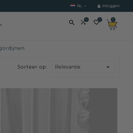
NL
Inloggen


0
0
0



ordijnen

Sorteer op:
Relevantie