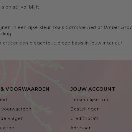
en stijlvol blijft.
en in een rijke kleur zoals
Carmine Red
of
Umber Bro
aling.
eëer een elegante, tijdloze basis in jouw interieur.
E & VOORWAARDEN
JOUW ACCOUNT
eid
Persoonlijke Info
 voorwaarden
Bestellingen
lde vragen
Creditnota's
klaring
Adressen