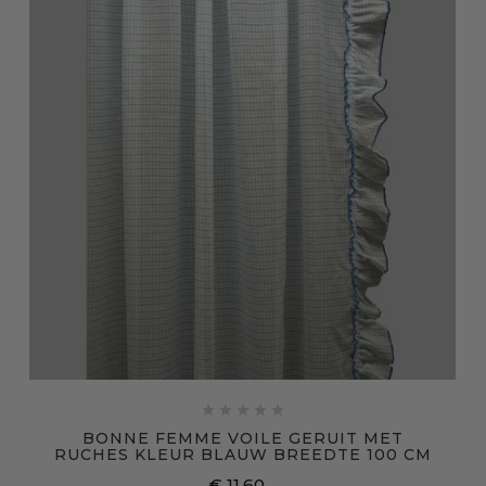





BONNE FEMME VOILE GERUIT MET
RUCHES KLEUR BLAUW BREEDTE 100 CM
€ 11,60