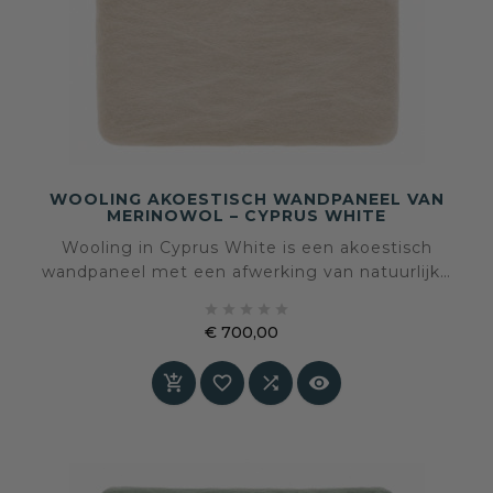
WOOLING AKOESTISCH WANDPANEEL VAN
MERINOWOL – CYPRUS WHITE
Wooling in Cyprus White is een akoestisch
wandpaneel met een afwerking van natuurlijke
merinowol. De zachte warme wittint brengt





rust, licht en natuurlijke verfijning in het
€ 700,00
interieur, terwijl de wolstructuur warmte,
Prijs
tactiliteit en akoestisch comfort toevoegt aan




de ruimte. Speciaal op maat gemaakt – levertijd
in overleg.