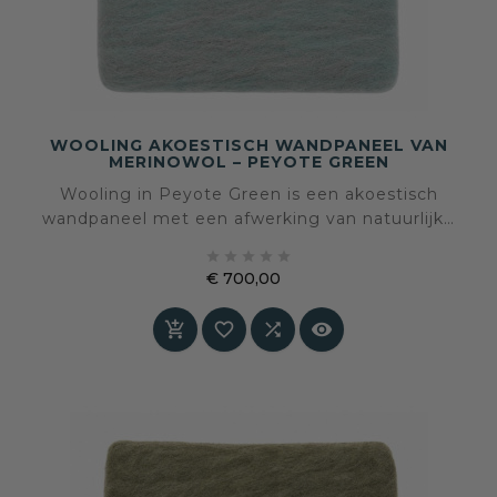
WOOLING AKOESTISCH WANDPANEEL VAN
MERINOWOL – PEYOTE GREEN
Wooling in Peyote Green is een akoestisch
wandpaneel met een afwerking van natuurlijke
merinowol. De zachte vergrijsde groentint





brengt frisse rust, natuurlijke verfijning en
€ 700,00
subtiele kleur in het interieur, terwijl de
Prijs
wolstructuur tactiliteit en akoestisch comfort




toevoegt aan de ruimte. Speciaal op maat
gemaakt – levertijd in overleg.