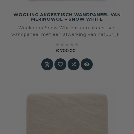
WOOLING AKOESTISCH WANDPANEEL VAN
MERINOWOL – SNOW WHITE
Wooling in Snow White is een akoestisch
wandpaneel met een afwerking van natuurlijke
merinowol. De frisse witte kleur brengt licht en





rust in het interieur, terwijl de zachte
€ 700,00
wolstructuur warmte, tactiliteit en akoestisch
Prijs
comfort toevoegt aan de ruimte. Speciaal op




maat gemaakt – levertijd in overleg.