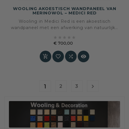
WOOLING AKOESTISCH WANDPANEEL VAN
MERINOWOL – MEDICI RED
Wooling in Medici Red is een akoestisch
wandpaneel met een afwerking van natuurlijke
merinowol. De diepe rode kleur brengt warmte,





energie en karakter in het interieur, terwijl de
€ 700,00
wolstructuur tactiliteit en akoestisch comfort
Prijs
toevoegt aan de ruimte. Speciaal op maat




gemaakt – levertijd in overleg.
1

2
3