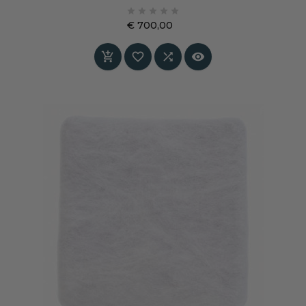
merinowol. De warme wittint geeft het paneel





een rustige, lichte en zachte uitstraling, terwijl
€ 700,00
de wolstructuur warmte, tactiliteit en
Prijs
akoestisch comfort toevoegt aan het interieur.



