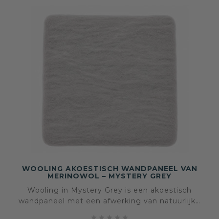
WOOLING AKOESTISCH WANDPANEEL VAN
MERINOWOL – MYSTERY GREY
Wooling in Mystery Grey is een akoestisch
wandpaneel met een afwerking van natuurlijke
merinowol. De zachte grijze kleur brengt rust,




