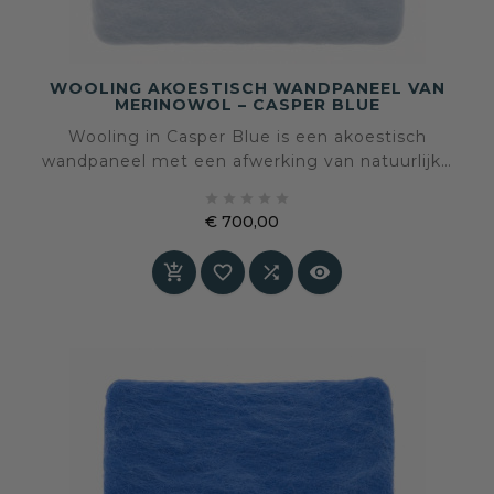
WOOLING AKOESTISCH WANDPANEEL VAN
MERINOWOL – CASPER BLUE
Wooling in Casper Blue is een akoestisch
wandpaneel met een afwerking van natuurlijke
merinowol. De zachte lichtblauwe kleur brengt





frisse rust, helderheid en een luchtige sfeer in
€ 700,00
het interieur, terwijl de wolstructuur tactiliteit
Prijs
en akoestisch comfort toevoegt aan de ruimte.




Speciaal op maat gemaakt – levertijd in overleg.