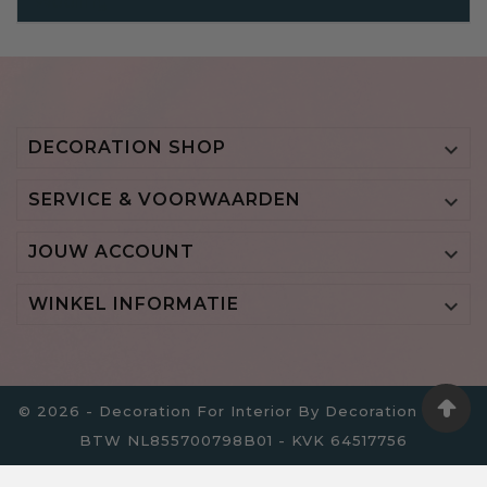
Wooling
DECORATION SHOP

SERVICE & VOORWAARDEN

JOUW ACCOUNT

WINKEL INFORMATIE

© 2026 - Decoration For Interior By Decoration B.V. -
BTW NL855700798B01 - KVK 64517756