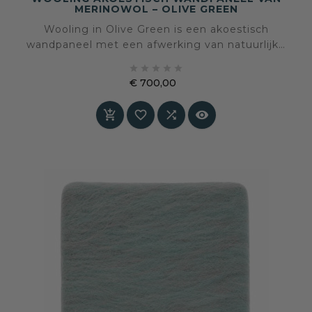
MERINOWOL – OLIVE GREEN
Wooling in Olive Green is een akoestisch
wandpaneel met een afwerking van natuurlijke
merinowol. De diepe olijfgroene kleur brengt





rust, warmte en een aardse sfeer in het
€ 700,00
interieur, terwijl de wolstructuur tactiliteit en
Prijs
akoestisch comfort toevoegt aan de ruimte.




Speciaal op maat gemaakt – levertijd in overleg.