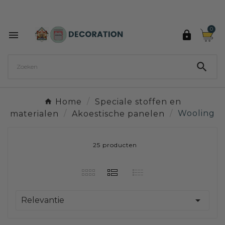
Ontdek de 27 kleuren van Decoration Paint

0



Home
Speciale stoffen en
materialen
Akoestische panelen
Wooling
25 producten

Relevantie