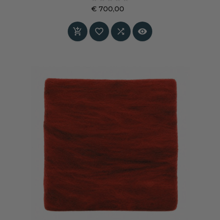
balans en tijdloze verfijning in het interieur,
€ 700,00
terwijl de wolstructuur tactiliteit en akoestisch
Prijs
comfort toevoegt aan de ruimte Speciaal op




maat gemaakt – levertijd in overleg.