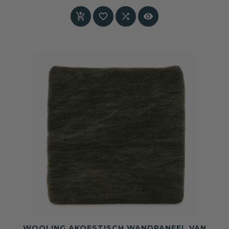
Prijs
tactiliteit en akoestisch comfort toevoegt aan




de ruimte. Speciaal op maat gemaakt – levertijd
in overleg.
WOOLING AKOESTISCH WANDPANEEL VAN