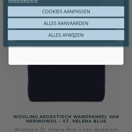
ontvang direct jouw voucher code.
gemaakt – levertijd in overleg.
Email
COOKIES AANPASSEN
ALLES AANVAARDEN
Claim mijn gratis cadeau
ALLES AFWIJZEN
WOOLING AKOESTISCH WANDPANEEL VAN
MERINOWOL – ST. HELENA BLUE
Wooling in St. Helena Blue is een akoestisch