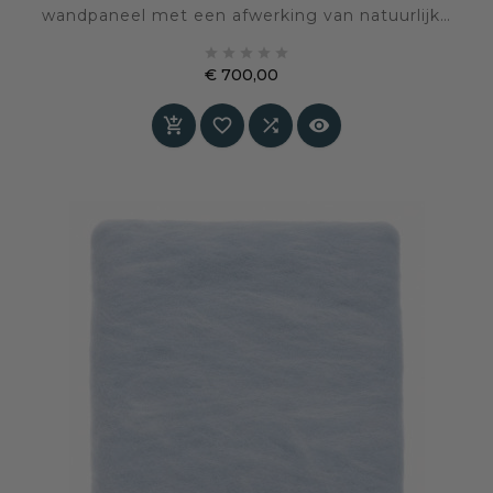
wandpaneel met een afwerking van natuurlijke
merinowol. De diepe blauwe kleur brengt rust,





diepte en een stijlvolle geborgenheid in het
€ 700,00
interieur, terwijl de wolstructuur tactiliteit en
Prijs
akoestisch comfort toevoegt aan de ruimte




Speciaal op maat gemaakt – levertijd in overleg.