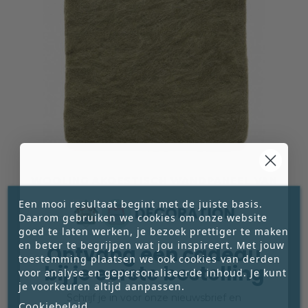
WOOLING AKOESTISCH WANDPANEEL VAN
MERINOWOL – GEORGIAN GREEN
Een mooi resultaat begint met de juiste basis.
Wooling in Georgian Green is een akoestisch
Daarom gebruiken we cookies om onze website
wandpaneel met een afwerking van natuurlijke
goed te laten werken, je bezoek prettiger te maken
merinowol. De rustige vergrijsde groentint
en beter te begrijpen wat jou inspireert. Met jouw
Ontvang een cadeau





brengt balans, natuurlijke zachtheid en een
toestemming plaatsen we ook cookies van derden
€ 700,00
bij je eerste bestelling
tijdloze sfeer in het interieur, terwijl de
voor analyse en gepersonaliseerde inhoud. Je kunt
Prijs
je voorkeuren altijd aanpassen.
wolstructuur tactiliteit en akoestisch comfort




Schrijf je in voor onze nieuwsbrief en
toevoegt aan de ruimte. Speciaal op maat
Cookiebeleid