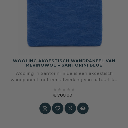
WOOLING AKOESTISCH WANDPANEEL VAN
MERINOWOL – SANTORINI BLUE
Wooling in Santorini Blue is een akoestisch
wandpaneel met een afwerking van natuurlijke
merinowol. De heldere blauwe kleur brengt





frisheid, energie en een levendige uitstraling in
€ 700,00
het interieur, terwijl de wolstructuur tactiliteit
Prijs
en akoestisch comfort toevoegt aan de ruimte.




Speciaal op maat gemaakt – levertijd in overleg.