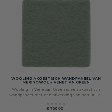
WOOLING AKOESTISCH WANDPANEEL VAN
MERINOWOL – VENETIAN GREEN
Wooling in Venetian Green is een akoestisch
wandpaneel met een afwerking van natuurlijke
merinowol. De zachte grijsgroene kleur brengt





rust, natuurlijke verfijning en subtiele diepte in
€ 700,00
het interieur, terwijl de wolstructuur warmte,