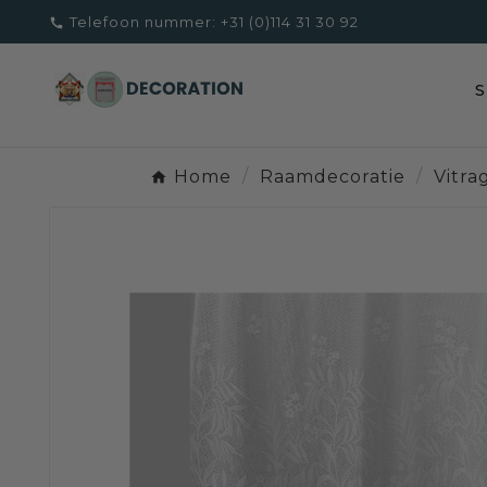
Telefoon nummer:
+31 (0)114 31 30 92

Home
Raamdecoratie
Vitra