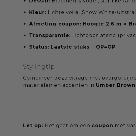
Dessin:
Bloemen & vogel, sierlijke rand
Kleur:
Lichte voile (Snow White-uitstra
Afmeting coupon:
Hoogte 2,6 m × B
Transparantie:
Lichtdoorlatend (priva
Status:
Laatste stuks – OP=OP
Stylingtip
Combineer deze vitrage met overgordijn
materialen en accenten in
Umber Brown
Let op:
Het gaat om een
coupon
met vast