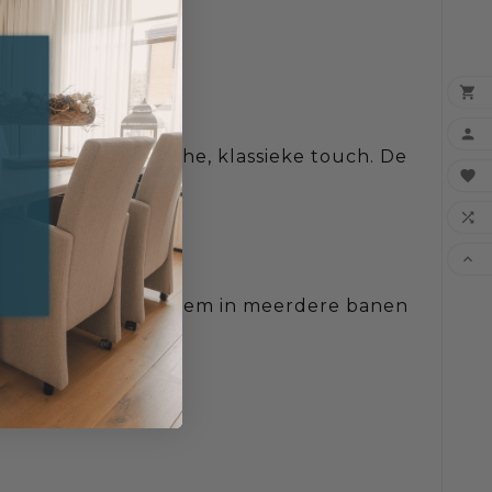


 raam een romantische, klassieke touch. De

len.


 paneel of verdeel hem in meerdere banen