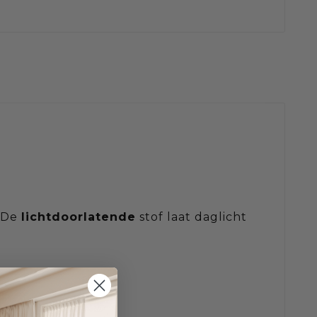
. De
lichtdoorlatende
stof laat daglicht