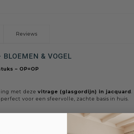
Reviews
– BLOEMEN & VOGEL
stuks – OP=OP
aling met deze
vitrage (glasgordijn) in jacquard
rfect voor een sfeervolle, zachte basis in huis.
der te verblinden