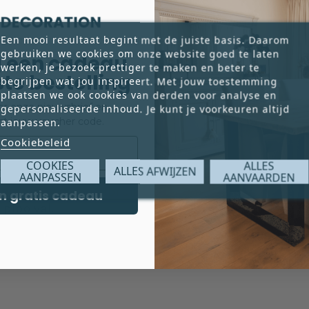
 beperkt
Een mooi resultaat begint met de juiste basis. Daarom
ect in de ruimte
gebruiken we cookies om onze website goed te laten
 een cadeau
werken, je bezoek prettiger te maken en beter te
rste bestelling
begrijpen wat jou inspireert. Met jouw toestemming
plaatsen we ook cookies van derden voor analyse en
gels
loopt sierlijk langs de onderrand en geeft je
voor onze nieuwsbrief en
gepersonaliseerde inhoud. Je kunt je voorkeuren altijd
te
en combineert moeiteloos met diverse woonstij
ct jouw voucher code.
aanpassen.
Cookiebeleid
COOKIES
ALLES
ALLES AFWIJZEN
AANPASSEN
AANVAARDEN
uken
of
erker
. Gebruik de coupon als één royaal
n gratis cadeau
plooival.