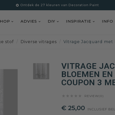
Ontdek de 27 kleuren van Decoration Paint

SHOP
ADVIES
DIY
INSPIRATIE
INFO
ge stof
Diverse vitrages
Vitrage Jacquard met
VITRAGE JA
BLOEMEN EN
COUPON 3 M





REVIEW(0)
€ 25,00
INCLUSIEF BE