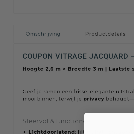
Omschrijving
Productdetails
COUPON VITRAGE JACQUARD 
Hoogte 2,6 m × Breedte 3 m | Laatste 
Geef je ramen een frisse, elegante uitstr
mooi binnen, terwijl je
privacy
behoudt—pe
Sfeervol & functioneel
Lichtdoorlatend
: filtert het licht zon