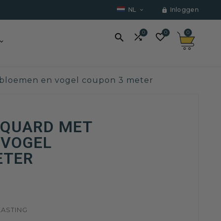
NL
Inloggen


0
0
0



 bloemen en vogel coupon 3 meter
CQUARD MET
 VOGEL
ETER
LASTING