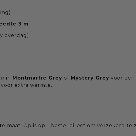
ling)
reedte 3 m
cy overdag)
en in
Montmartre Grey
of
Mystery Grey
voor een 
voor extra warmte.
e maat. Op is op – bestel direct om verzekerd te z