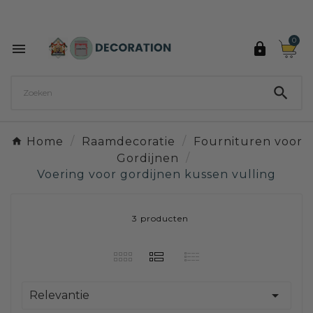
Ontdek de 27 kleuren van Decoration Paint

0



Home
Raamdecoratie
Fournituren voor
Gordijnen
Voering voor gordijnen kussen vulling
3 producten

Relevantie