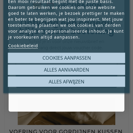
Een mooi resultaat begint met de juiste basis.
Daarom gebruiken we cookies om onze website
goed te laten werken, je bezoek prettiger te maken
en beter te begrijpen wat jou inspireert. Met jouw
Ontvang een cadeau
toestemming plaatsen we ook cookies van derden
bij je eerste bestelling
GORDIJNVOERING SATIJN FLOCKED OFF
voor analyse en gepersonaliseerde inhoud. Je kunt
WHITE BREEDTE 137 CM
je voorkeuren altijd aanpassen.
Schrijf je in voor onze nieuwsbrief en





Cookiebeleid
ontvang direct jouw voucher code.
€ 10,00
Prijs
Email
COOKIES AANPASSEN




ALLES AANVAARDEN
Claim mijn gratis cadeau
ALLES AFWIJZEN
VOERING VOOR GORDIJNEN KUSSEN