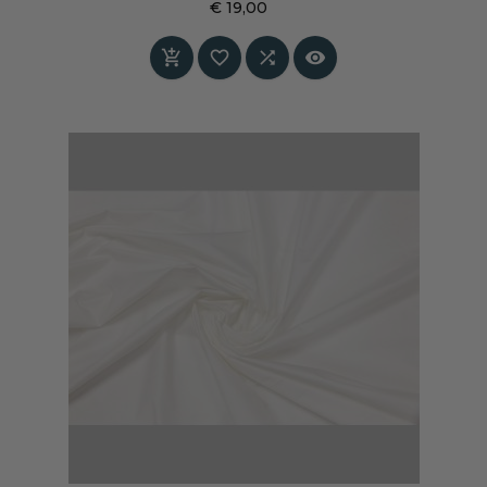
€ 19,00
Prijs



