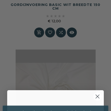
GORDIJNVOERING BASIC WIT BREEDTE 150
CM





€ 12,00
Prijs



