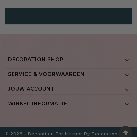
Verfsets Voor Muren – Betonlook, Houtnerf &
Gouden Effect (8 M²)
DECORATION SHOP

SERVICE & VOORWAARDEN

JOUW ACCOUNT

WINKEL INFORMATIE

© 2026 - Decoration For Interior By Decoration B.V. -