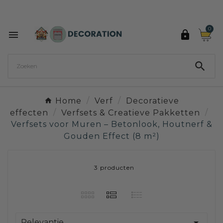
Ontdek de 27 kleuren van Decoration Paint

0



Home
Verf
Decoratieve
effecten
Verfsets & Creatieve Pakketten
Verfsets voor Muren – Betonlook, Houtnerf &
Gouden Effect (8 m²)
3 producten

Relevantie