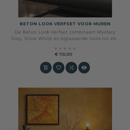
BETON LOOK VERFSET VOOR MUREN
De Beton Look Verfset combineert Mystery
Grey, Snow White en bijpassende tools tot één
compleet systeem voor een realistische, zachte





betonuitstraling. Eenvoudig toepasbaar,
€ 110,00
duurzaam afgewerkt en geschikt voor circa 8
Prijs
m² per set.



