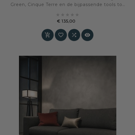
Green, Cinque Terre en de bijpassende tools tot
één compleet systeem voor een realistisch





houtmotief op de muur. Geschikt voor circa 8
€ 135,00
m², eenvoudig toepasbaar en duurzaam
Prijs
beschermd met vernis.



