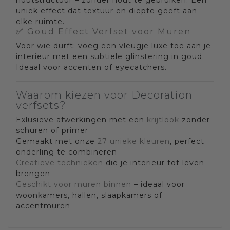
houtstructuur – zonder hout te gebruiken. Een
uniek effect dat textuur en diepte geeft aan
elke ruimte.
✅
Goud Effect Verfset voor Muren
Voor wie durft: voeg een vleugje luxe toe aan je
interieur met een subtiele glinstering in goud.
Ideaal voor accenten of eyecatchers.
Waarom kiezen voor Decoration
verfsets?
Exlusieve afwerkingen met een
krijtlook
zonder
schuren of primer
Gemaakt met onze
27 unieke kleuren
, perfect
onderling te combineren
Creatieve technieken
die je interieur tot leven
brengen
Geschikt voor muren binnen
– ideaal voor
woonkamers, hallen, slaapkamers of
accentmuren