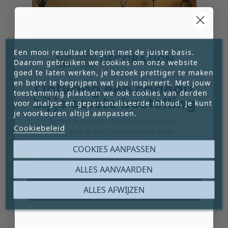
Een mooi resultaat begint met de juiste basis.
Daarom gebruiken we cookies om onze website
goed te laten werken, je bezoek prettiger te maken
en beter te begrijpen wat jou inspireert. Met jouw
Ontvang een cadeau
toestemming plaatsen we ook cookies van derden
bij je eerste bestelling
GOUD EFFECT VERFSET VOOR MUREN
voor analyse en gepersonaliseerde inhoud. Je kunt
je voorkeuren altijd aanpassen.
Creëer een rijke, warme goudglans op je muur
Schrijf je in voor onze nieuwsbrief en
Cookiebeleid
met de Goud Effect Verfset. Deze set is
ontvang direct jouw voucher code.
ontwikkeld om het populaire “Gold Effect”





Email
COOKIES AANPASSEN
eenvoudig en gecontroleerd aan te brengen –
€ 125,00
van subtiel sprankelend tot uitgesproken luxe.
Prijs
ALLES AANVAARDEN
Geschikt voor zowel beginners als ervaren




schilders. Dekking per set: ± 8 m² .
Claim mijn gratis cadeau
ALLES AFWIJZEN