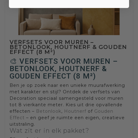
VERFSETS VOOR MUREN –
BETONLOOK, HOUTNERF & GOUDEN
EFFECT (8 M²)
🎨 VERFSETS VOOR MUREN –
BETONLOOK, HOUTNERF &
GOUDEN EFFECT (8 M²)
Ben je op zoek naar een unieke muurafwerking
met karakter en stijl? Ontdek de verfsets van
Decoration speciaal samengesteld voor muren
tot 8 vierkante meter. Kies uit drie opvallende
effecten –
Betonlook
,
Houtnerf
of
Gouden
Effect
– en geef je ruimte een eigen, creatieve
uitstraling.
Wat zit er in elk pakket?