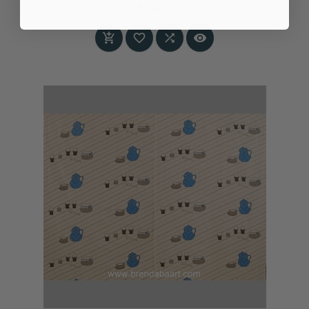
€ 5,25
Prijs



