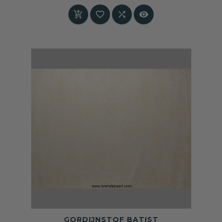
Prijs




GORDIJNSTOF BATIST