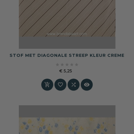
STOF MET DIAGONALE STREEP KLEUR CREME





€ 5,25
Prijs



