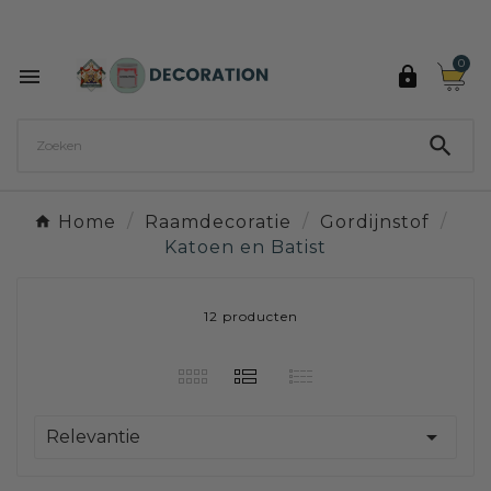
Ontdek de 27 kleuren van Decoration Paint

0



Home
Raamdecoratie
Gordijnstof
Katoen en Batist
12 producten

Relevantie