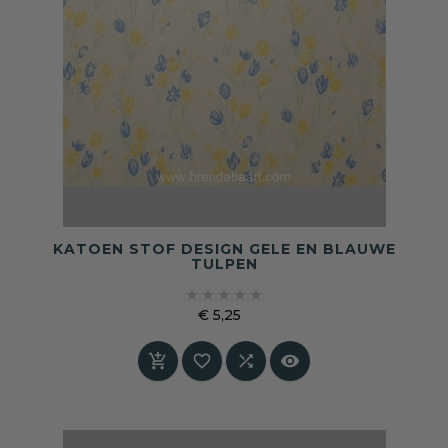
KATOEN STOF DESIGN GELE EN BLAUWE
TULPEN





€ 5,25
Prijs



