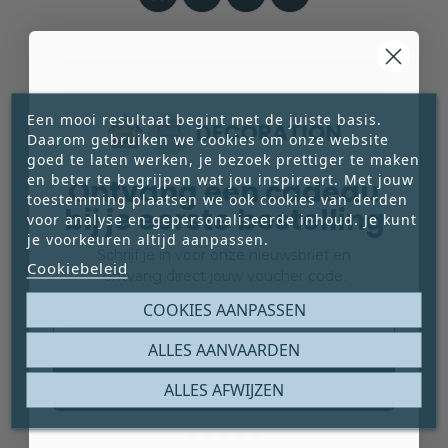
Een mooi resultaat begint met de juiste basis.
Daarom gebruiken we cookies om onze website
goed te laten werken, je bezoek prettiger te maken
en beter te begrijpen wat jou inspireert. Met jouw
Ontvang een cadeau
toestemming plaatsen we ook cookies van derden
bij je eerste bestelling
voor analyse en gepersonaliseerde inhoud. Je kunt
je voorkeuren altijd aanpassen.
Schrijf je in voor onze nieuwsbrief en
Cookiebeleid
ontvang direct jouw voucher code.
Email
COOKIES AANPASSEN
ALLES AANVAARDEN
Claim mijn gratis cadeau
ALLES AFWIJZEN
STOF ROZE OLIFANTEN




