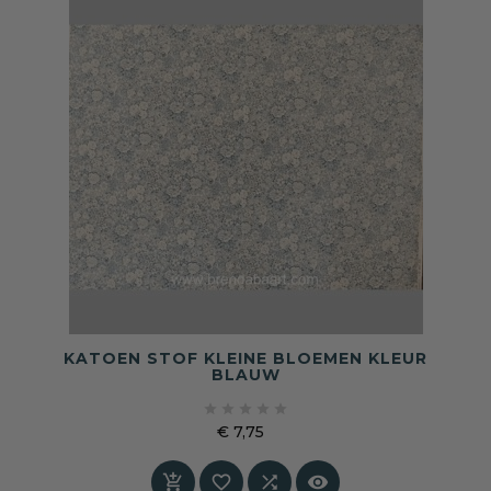
KATOEN STOF KLEINE BLOEMEN KLEUR
BLAUW





€ 7,75
Prijs



