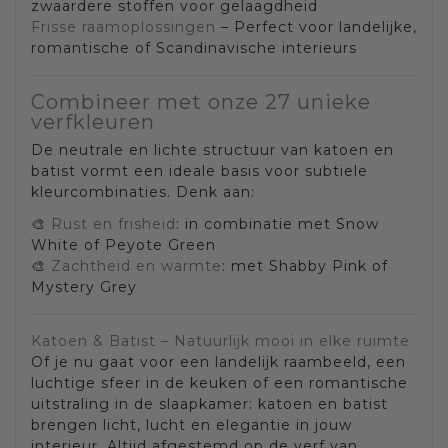
zwaardere stoffen voor gelaagdheid
Frisse raamoplossingen
– Perfect voor landelijke,
romantische of Scandinavische interieurs
Combineer met onze 27 unieke
verfkleuren
De neutrale en lichte structuur van katoen en
batist vormt een ideale basis voor subtiele
kleurcombinaties. Denk aan:
🎨
Rust en frisheid
: in combinatie met Snow
White of Peyote Green
🎨
Zachtheid en warmte
: met Shabby Pink of
Mystery Grey
Katoen & Batist – Natuurlijk mooi in elke ruimte
Of je nu gaat voor een landelijk raambeeld, een
luchtige sfeer in de keuken of een romantische
uitstraling in de slaapkamer: katoen en batist
brengen licht, lucht en elegantie in jouw
interieur. Altijd afgestemd op de verf van