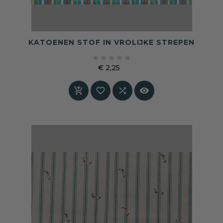
KATOENEN STOF IN VROLIJKE STREPEN





€ 2,25
Prijs



