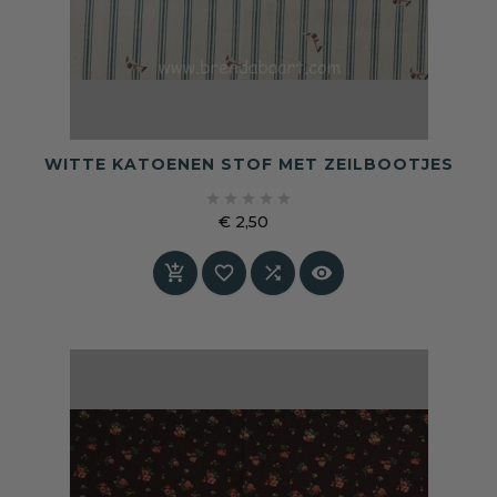
WITTE KATOENEN STOF MET ZEILBOOTJES





€ 2,50
Prijs



