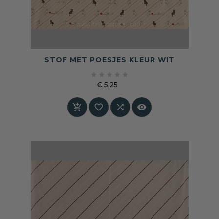
STOF MET POESJES KLEUR WIT





€ 5,25
Prijs



