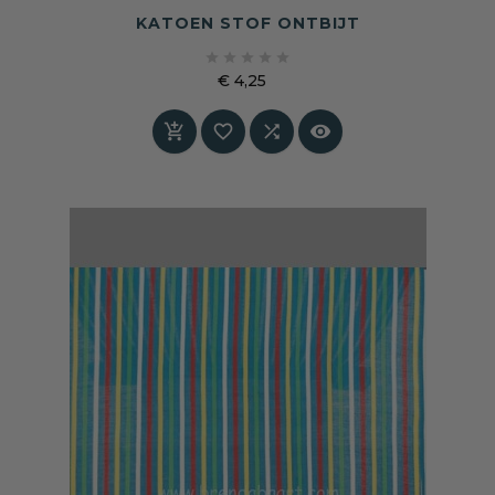
KATOEN STOF ONTBIJT





€ 4,25
Prijs



