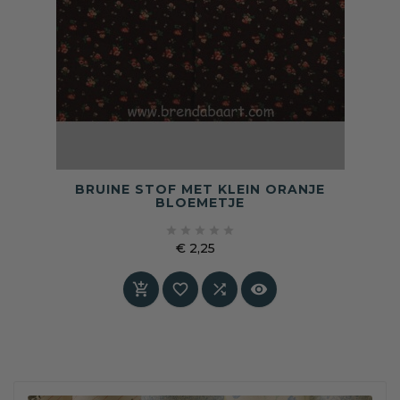
BRUINE STOF MET KLEIN ORANJE
BLOEMETJE





€ 2,25
Prijs



