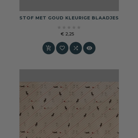
STOF MET GOUD KLEURIGE BLAADJES





€ 2,25
Prijs



