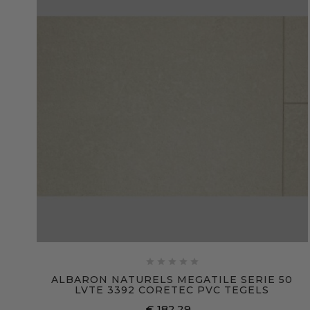





ALBARON NATURELS MEGATILE SERIE 50
LVTE 3392 CORETEC PVC TEGELS
€ 182,29