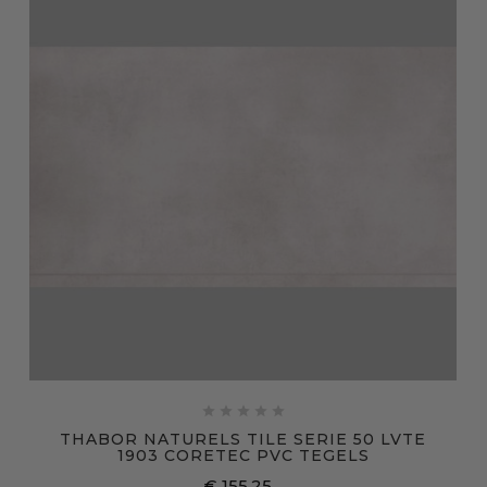





THABOR NATURELS TILE SERIE 50 LVTE
1903 CORETEC PVC TEGELS
€ 155,25