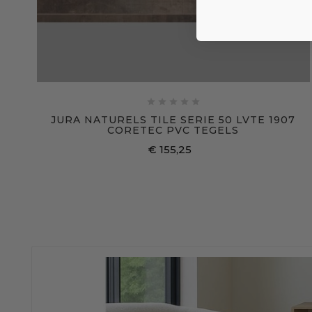





JURA NATURELS TILE SERIE 50 LVTE 1907
CORETEC PVC TEGELS
€ 155,25
Prijs