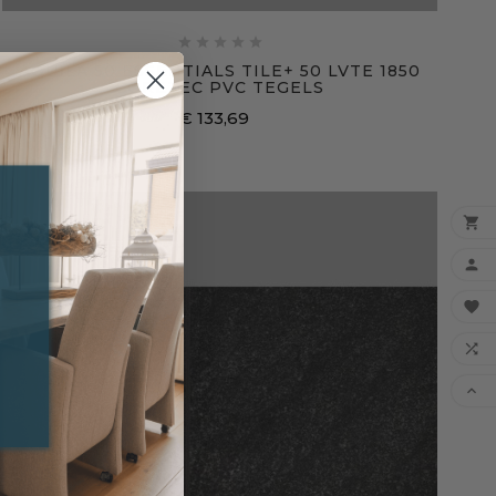





AQUILA 50 ESSENTIALS TILE+ 50 LVTE 1850
CORETEC PVC TEGELS
€ 133,69
Prijs




