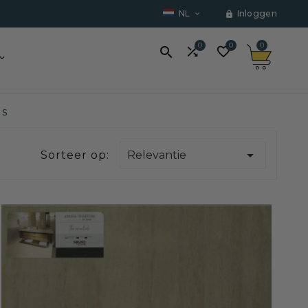
NL
Inloggen


0
0
0



ls

Sorteer op:
Relevantie