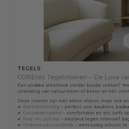
TEGELS
COREtec Tegelvloeren – De Luxe va
Een strakke steenlook zonder koude voeten? M
uitstraling van natuursteen of beton en het c
Deze vloeren zijn niet alleen stijlvol, maar ook pr
✔
Waterbestendig
– perfect voor keukens, badk
✔
Geluidsdempend
– comfortabel en stil, zelfs o
✔
Kras- en slijtvast
– bestand tegen intensief dag
✔
Onderhoudsvriendelijk
– eenvoudig schoon te 