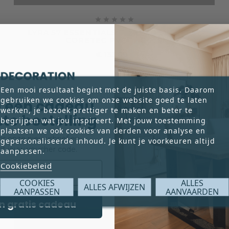





LYRA 57 ESSENTIALS TILE+ 50 LVTE 1857
CORETEC PVC TEGELS
€ 133,69
Prijs
Een mooi resultaat begint met de juiste basis. Daarom
gebruiken we cookies om onze website goed te laten
 een cadeau
werken, je bezoek prettiger te maken en beter te
rste bestelling
begrijpen wat jou inspireert. Met jouw toestemming
plaatsen we ook cookies van derden voor analyse en
voor onze nieuwsbrief en
gepersonaliseerde inhoud. Je kunt je voorkeuren altijd
ct jouw voucher code.
aanpassen.
Cookiebeleid
COOKIES
ALLES
ALLES AFWIJZEN
AANPASSEN
AANVAARDEN
n gratis cadeau