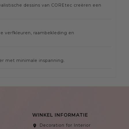
ealistische dessins van COREtec creëren een
ie verfkleuren, raambekleding en
oer met minimale inspanning.
WINKEL INFORMATIE
Decoration for Interior
location_on