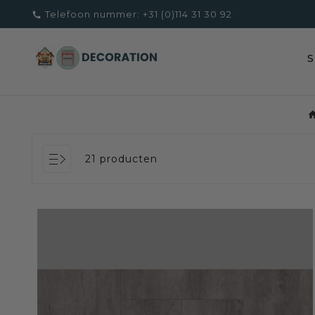
Telefoon nummer:
+31 (0)114 31 30 92

21 producten