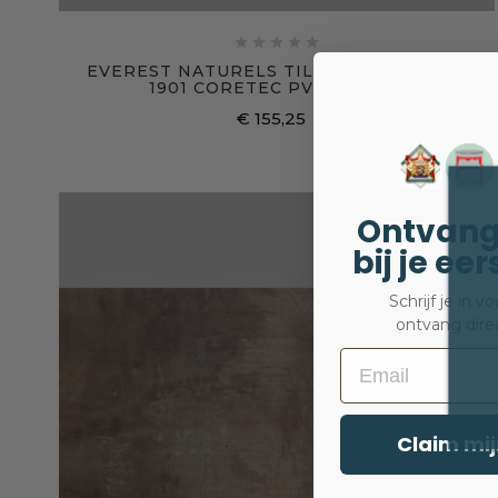





EVEREST NATURELS TILE SERIE 50 LVTE
1901 CORETEC PVC TEGELS
€ 155,25
Prijs
Ontvang
bij je ee
Schrijf je in 
ontvang dire
Email
Claim mij