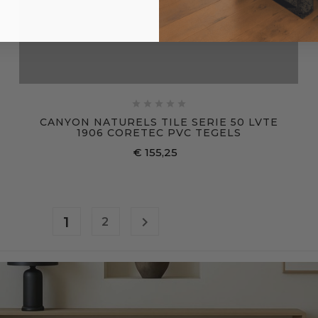





CANYON NATURELS TILE SERIE 50 LVTE
1906 CORETEC PVC TEGELS
€ 155,25
Prijs
1

2