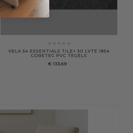





VELA 54 ESSENTIALS TILE+ 50 LVTE 1854
CORETEC PVC TEGELS
€ 133,69
Prijs