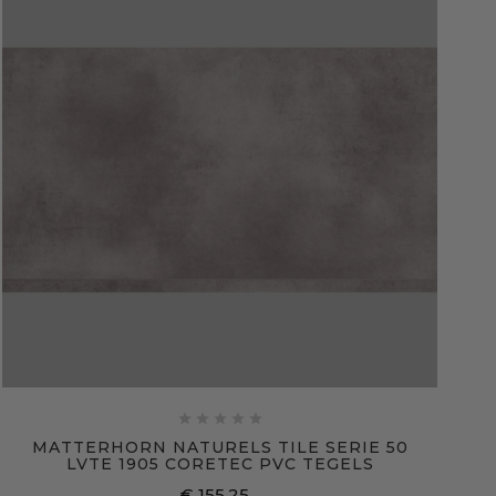





MATTERHORN NATURELS TILE SERIE 50
LVTE 1905 CORETEC PVC TEGELS
€ 155,25