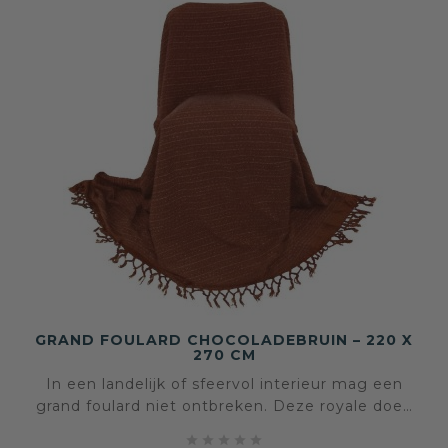
GRAND FOULARD CHOCOLADEBRUIN – 220 X
270 CM
In een landelijk of sfeervol interieur mag een
grand foulard niet ontbreken. Deze royale doek
in chocoladebruin met een geweven grijze




