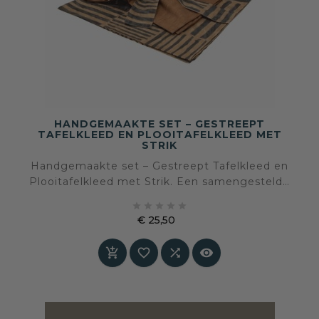
HANDGEMAAKTE SET – GESTREEPT
TAFELKLEED EN PLOOITAFELKLEED MET
STRIK
Handgemaakte set – Gestreept Tafelkleed en
Plooitafelkleed met Strik. Een samengestelde
decoratieset voor een sfeervolle en op elkaar





afgestemde tafelaankleding.
€ 25,50
Prijs



