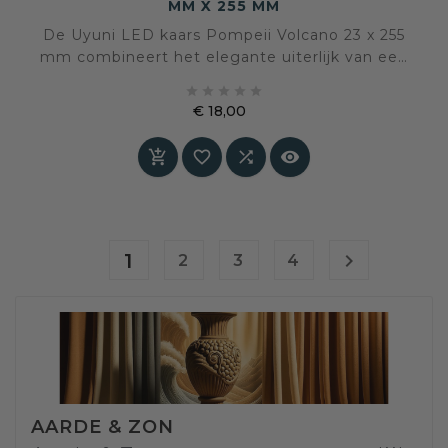
MM X 255 MM
De Uyuni LED kaars Pompeii Volcano 23 x 255
mm combineert het elegante uiterlijk van een
dinerkaars met veilige LED-techniek. Een





stijlvolle keuze voor tafels en interieurs waar
€ 18,00
rust, sfeer en controle samenkomen
Prijs




1

2
3
4
AARDE & ZON