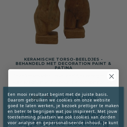
KERAMISCHE TORSO-BEELDJES -
BEHANDELD MET DECORATION PAINT &
PATINA
Deze keramische torso-beeldjes brengen een
stille kracht in je interieur. De combinatie van
klassieke vorm en doorleefde afwerking zorgt





Een mooi resultaat begint met de juiste basis.
voor een object dat niet schreeuwt om
€ 35,59
Daarom gebruiken we cookies om onze website
aandacht, maar vanzelf blijft hangen.
Prijs
goed te laten werken, je bezoek prettiger te maken




en beter te begrijpen wat jou inspireert. Met jouw
Ontvang een cadeau
toestemming plaatsen we ook cookies van derden
bij je eerste bestelling
voor analyse en gepersonaliseerde inhoud. Je kunt