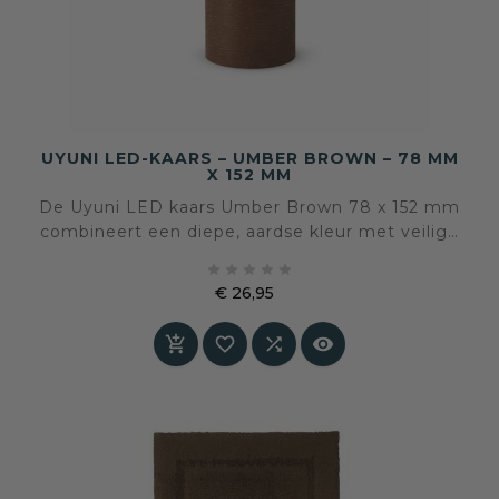
UYUNI LED-KAARS – UMBER BROWN – 78 MM
X 152 MM
De Uyuni LED kaars Umber Brown 78 x 152 mm
combineert een diepe, aardse kleur met veilige
LED-techniek. Een rustige sfeermaker voor





interieurs waar warmte, balans en
€ 26,95
materiaalgevoel samenkomen
Prijs



