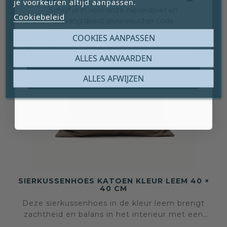
je voorkeuren altijd aanpassen.
Schrijf je in voor onze nieuwsbrief en
Cookiebeleid
ontvang direct jouw voucher code.
Email
COOKIES AANPASSEN
ALLES AANVAARDEN
Claim mijn gratis cadeau
ALLES AFWIJZEN
SIERKUSSENHOES KATOEN KLEUR LEEM 40 ×
40 CM
Deze sierkussenhoes in de kleur leem brengt
zachtheid en balans in het interieur met een
natuurlijke, aardse uitstraling. De tint voelt