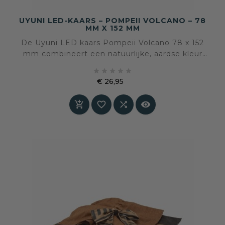
UYUNI LED-KAARS – POMPEII VOLCANO – 78
MM X 152 MM
De Uyuni LED kaars Pompeii Volcano 78 x 152
mm combineert een natuurlijke, aardse kleur
met veilige LED-techniek. Een rustige





sfeermaker voor interieurs waar balans, warmte
€ 26,95
en materiaalbeleving centraal staan
Prijs



