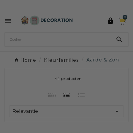
Ontdek de 27 kleuren van Decoration Paint

0



Home
Kleurfamilies
Aarde & Zon
44 producten

Relevantie