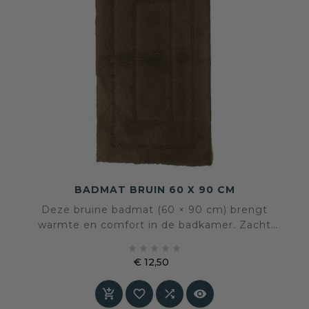
BADMAT BRUIN 60 X 90 CM
Deze bruine badmat (60 × 90 cm) brengt
warmte en comfort in de badkamer. Zacht
onder de voeten, praktisch in gebruik en





eenvoudig wasbaar op 30 graden. Een
€ 12,50
functionele basis met een rustige, stijlvolle
Prijs
uitstraling.



