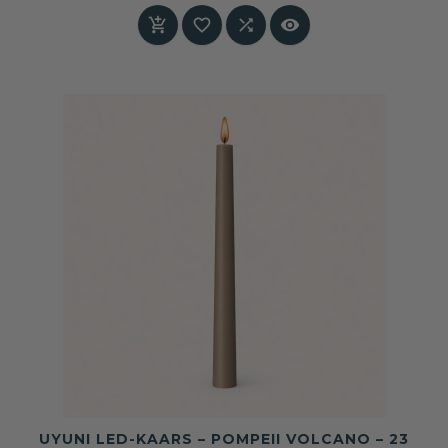
wabi-sabi interieurs.




UYUNI LED-KAARS – POMPEII VOLCANO – 23