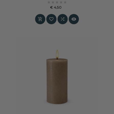





rustig en warm aan en vormt een stille basis die
€ 4,50
andere kleuren en materialen laat spreken.
Prijs



