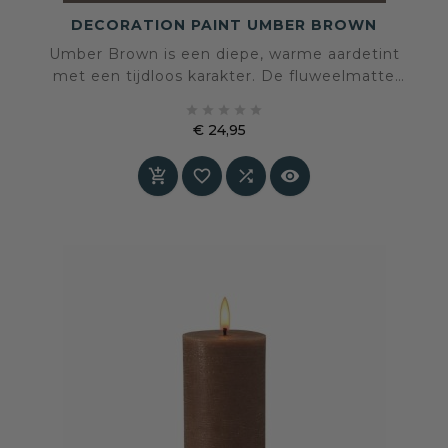
DECORATION PAINT UMBER BROWN
Umber Brown is een diepe, warme aardetint
met een tijdloos karakter. De fluweelmatte
afwerking geeft rust, stabiliteit en elegantie aan





elke ruimte. Een rijke, ingetogen kleur die
€ 24,95
perfect werkt als basis in zowel moderne als
Prijs
klassieke interieurs.



