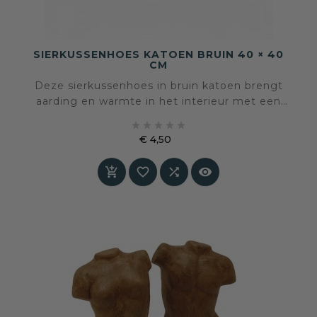
SIERKUSSENHOES KATOEN BRUIN 40 × 40
CM
Deze sierkussenhoes in bruin katoen brengt
aarding en warmte in het interieur met een
rustige, natuurlijke uitstraling. De kleur voelt





stabiel en vertrouwd aan en geeft diepte
€ 4,50
zonder de ruimte te verzwaren.
Prijs



