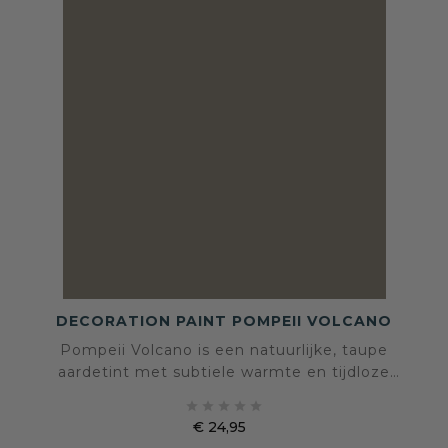
DECORATION PAINT POMPEII VOLCANO
Pompeii Volcano is een natuurlijke, taupe
aardetint met subtiele warmte en tijdloze
elegantie. De fluweelmatte afwerking brengt





rust, structuur en zachtheid in elke ruimte —
€ 24,95
ideaal voor minimalistische, mediterrane en
Prijs