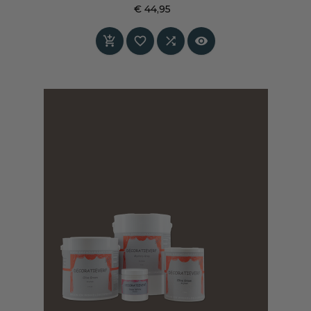
draad brengt direct warmte, rust en karakter in
€ 44,95
elke ruimte. Drapeer hem nonchalant over een
Prijs
bank, fauteuil of bed voor een stijlvol, doorleefd




effect.