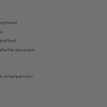
ptophoes)
s)
stoffen)
afische decoratie
h cirkelpatroon