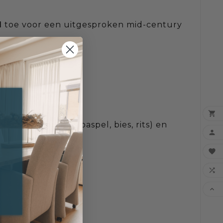
d
toe voor een uitgesproken mid-century

 met afwerking (paspel, bies, rits) en



