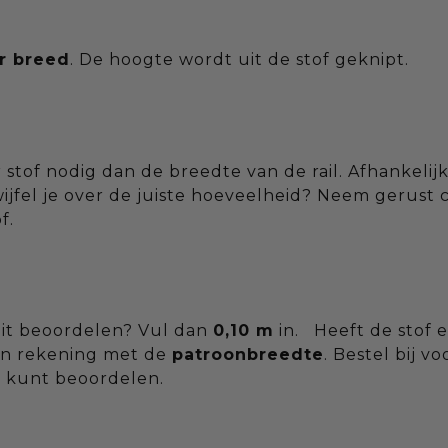
r breed
. De hoogte wordt uit de stof geknipt.
r stof nodig dan de breedte van de rail. Afhankeli
jfel je over de juiste hoeveelheid? Neem gerust c
f.
teit beoordelen? Vul dan
0,10 m
in. Heeft de stof e
an rekening met de
patroonbreedte
. Bestel bij 
d kunt beoordelen.