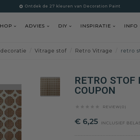
Ontdek de 27 kleuren van Decoration Paint

SHOP
ADVIES
DIY
INSPIRATIE
INFO
decoratie
Vitrage stof
Retro Vitrage
retro 
RETRO STOF 
COUPON





REVIEW(0)
€ 6,25
INCLUSIEF BELA