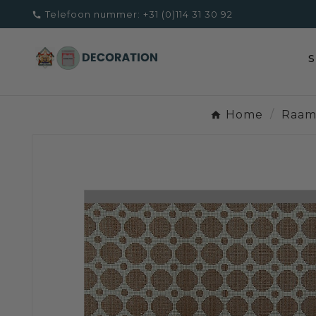
Telefoon nummer:
+31 (0)114 31 30 92

Home
Raam