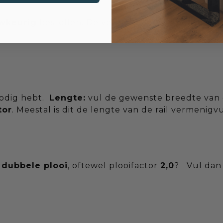
uwkeurig
bestellen. De vermelde prijs is
per mete
nodig hebt.
Lengte:
vul de gewenste breedte van de
tor
. Meestal is dit de lengte van de rail vermenig
n
dubbele plooi
, oftewel plooifactor
2,0
? Vul dan 