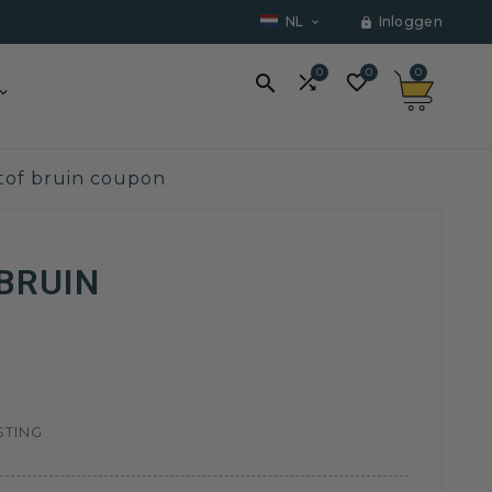
NL
Inloggen


0
0
0



stof bruin coupon
BRUIN
STING