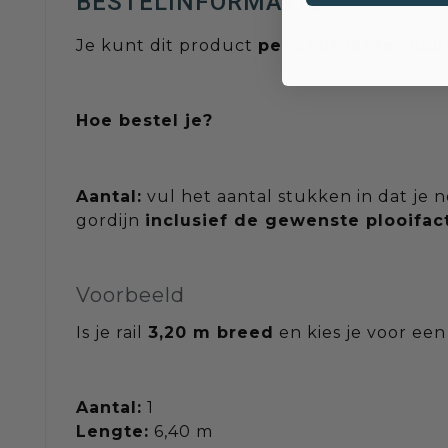
BESTELINFORMATIE
Je kunt dit product
per centimeter na
Hoe bestel je?
Aantal:
vul het aantal stukken in dat je 
gordijn
inclusief de gewenste plooifac
Voorbeeld
Is je rail
3,20 m breed
en kies je voor ee
Aantal:
1
Lengte:
6,40 m