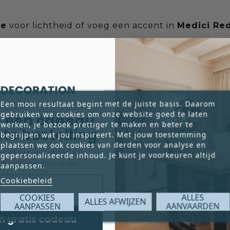
te
voor lichtheid of voeg een accent in
Medici Re
Een mooi resultaat begint met de juiste basis. Daarom
gebruiken we cookies om onze website goed te laten
 een cadeau
werken, je bezoek prettiger te maken en beter te
er
op maat met deze stof? Ons atelier helpt je graag
rste bestelling
begrijpen wat jou inspireert. Met jouw toestemming
plaatsen we ook cookies van derden voor analyse en
tyliste@brendabaart.com
.
voor onze nieuwsbrief en
gepersonaliseerde inhoud. Je kunt je voorkeuren altijd
ct jouw voucher code.
aanpassen.
Cookiebeleid
COOKIES
ALLES
ALLES AFWIJZEN
AANPASSEN
AANVAARDEN
n gratis cadeau