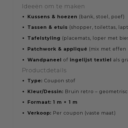
Ideeën om te maken
Kussens & hoezen
(bank, stoel, poef)
Tassen & etuis
(shopper, toilettas, la
Tafelstyling
(placemats, loper met bie
Patchwork & appliqué
(mix met effen 
Wandpaneel
of
ingelijst textiel
als gr
Productdetails
Type:
Coupon stof
Kleur/Dessin:
Bruin retro – geometrisc
Formaat:
1 m × 1 m
Verkoop:
Per coupon (vaste maat)