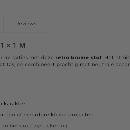
Reviews
1 × 1 M
ar de sixties met deze
retro bruine stof
. Het ritm
tot tas, en combineert prachtig met neutrale acce
n karakter
or één of meerdere kleine projecten
ig en behoudt zijn tekening