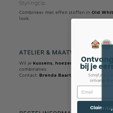
Stylingtip
Combineer met effen stoffen in
Old Whi
look.
ATELIER & MAATWERK
Ontvang
Wil je
kussens, hoezen of een tafellop
bij je ee
combinaties.
Contact:
Brenda Baart
– 06-55695523 •
s
Schrijf je in 
ontvang dire
Email
Claim mij