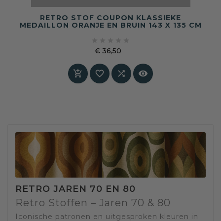
RETRO STOF COUPON KLASSIEKE
MEDAILLON ORANJE EN BRUIN 143 X 135 CM





€ 36,50
Prijs




RETRO JAREN 70 EN 80
Retro Stoffen – Jaren 70 & 80
Iconische patronen en uitgesproken kleuren in