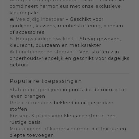
combineert harmonieus met onze exclusieve
kleurenpalet
🛋️
Veelzijdig inzetbaar
– Geschikt voor
gordijnen, kussens, meubelstoffering, panelen
of accessoires
🪡
Hoogwaardige kwaliteit
– Stevig geweven,
kleurecht, duurzaam en met karakter
🧼
Functioneel én sfeervol
– Veel stoffen zijn
onderhoudsvriendelijk en geschikt voor dagelijks
gebruik
Populaire toepassingen
Statement-gordijnen
in prints die de ruimte tot
leven brengen
Retro zitmeubels
bekleed in uitgesproken
stoffen
Kussens & plaids
voor kleuraccenten in een
rustige basis
Muurpanelen of kamerschermen
die textuur en
diepte toevoegen