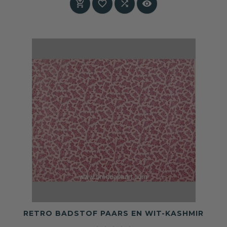




RETRO BADSTOF PAARS EN WIT-KASHMIR