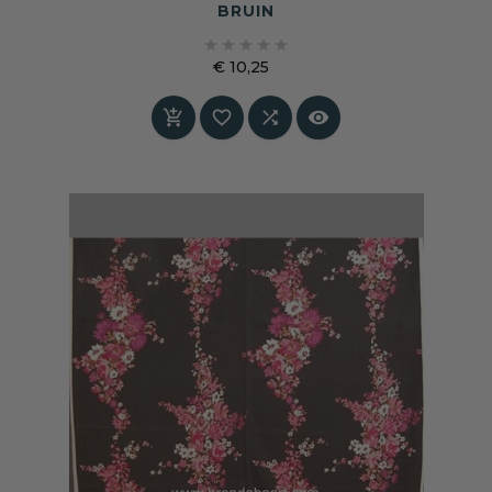
BRUIN





€ 10,25
Prijs



