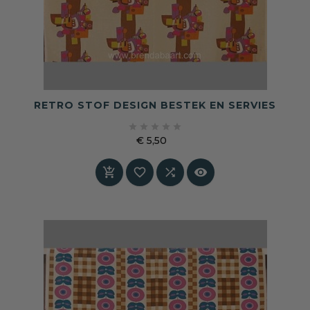
RETRO STOF DESIGN BESTEK EN SERVIES





€ 5,50
Prijs



