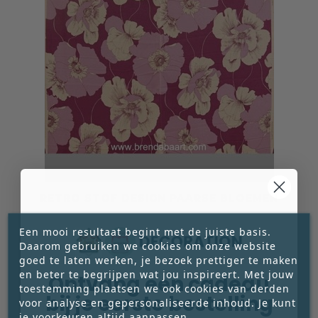
RETRO STOF DESIGN PAARSE BLOEMEN





Een mooi resultaat begint met de juiste basis.
€ 10,25
Daarom gebruiken we cookies om onze website
Prijs
goed te laten werken, je bezoek prettiger te maken




en beter te begrijpen wat jou inspireert. Met jouw
Ontvang een cadeau
toestemming plaatsen we ook cookies van derden
bij je eerste bestelling
voor analyse en gepersonaliseerde inhoud. Je kunt
je voorkeuren altijd aanpassen.