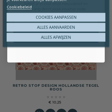
Schrijf je in voor onze nieuwsbrief en
Cookiebeleid
ontvang direct jouw voucher code.
Email
COOKIES AANPASSEN
ALLES AANVAARDEN
Claim mijn gratis cadeau
ALLES AFWIJZEN
RETRO STOF DESIGN HOLLANDSE TEGEL
ROOS





€ 10,25
Prijs