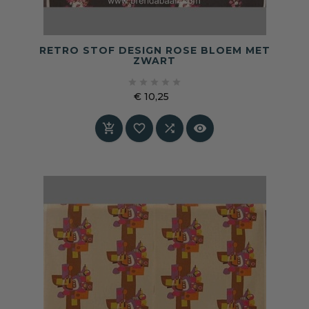
RETRO STOF DESIGN ROSE BLOEM MET
ZWART





€ 10,25
Prijs



