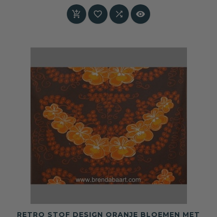
Prijs




RETRO STOF DESIGN ORANJE BLOEMEN MET