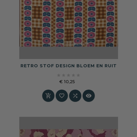
RETRO STOF DESIGN BLOEM EN RUIT





€ 10,25
Prijs



