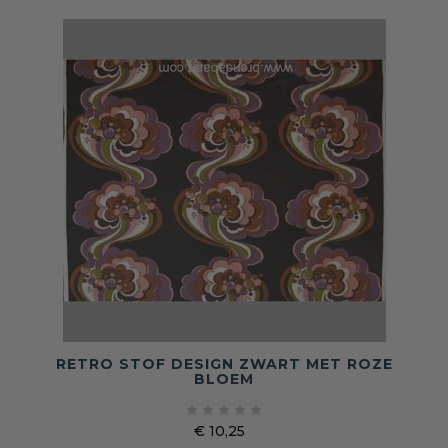
RETRO STOF DESIGN ZWART MET ROZE
BLOEM





€ 10,25