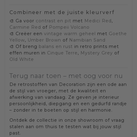
Combineer met de juiste kleurverf
🎨 Ga voor
contrast en pit
met
Medici Red
,
Carmine Red
of
Pompeii Volcano
🎨 Creëer een
vintage warm geheel
met
Goethe
Yellow
,
Umber Brown
of
Namibian Sand
🎨 Of breng
balans en rust
in retro prints met
effen muren in
Cinque Terre
,
Mystery Grey
of
Old White
Terug naar toen – met oog voor nu
De retrostoffen van Decoration zijn een ode aan
de stijl van vroeger, met de kwaliteit en
afwerking van vandaag. Ze geven je interieur
persoonlijkheid, diepgang en een gedurfd randje
– zonder in te boeten op stijl en harmonie.
Ontdek de collectie in onze showroom of vraag
stalen aan om thuis te testen wat bij jouw stijl
past.