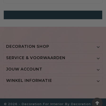
Retro Jaren 70 En 80
DECORATION SHOP

SERVICE & VOORWAARDEN

JOUW ACCOUNT

WINKEL INFORMATIE

© 2026 - Decoration For Interior By Decoration B.V. -