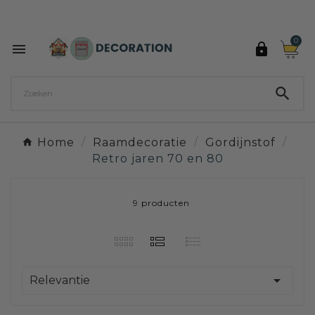
Ontdek de 27 kleuren van Decoration Paint

0



Home
Raamdecoratie
Gordijnstof
Retro jaren 70 en 80
9 producten

Relevantie