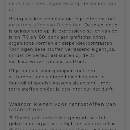
de stijl van toen, afgestemd op de kleuren van
nu
Breng karakter en nostalgie in je interieur met
de
retro stoffen van Decoration
. Deze collectie
is geïnspireerd op de expressieve stijlen van de
jaren ’70 en ’80: denk aan grafische prints,
organische vormen en diepe kleurcontrasten.
Toch ogen deze stoffen verrassend eigentijds,
omdat ze perfect aansluiten bij de 27
verfkleuren van Decoration Paint.
Of je nu gaat voor gordijnen met een
statement, een vintage bekleding voor je
fauteuil of speelse kussens als accent – met
retro stoffen creëer je een interieur dat durft.
Waarom kiezen voor retrostoffen van
Decoration?
🌀
Unieke patronen
– Van geometrisch tot
golvend en organisch, altijd met een retro flair
🎨
Afgestemd op Decoration Paint
– Elk dessin