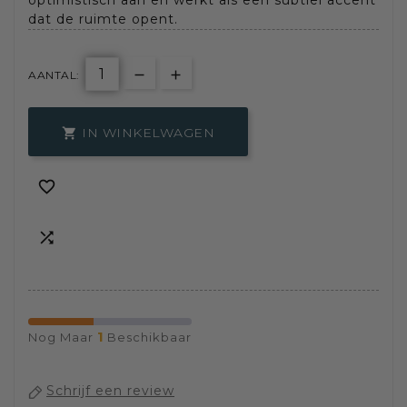
optimistisch aan en werkt als een subtiel accent
dat de ruimte opent.
AANTAL:
IN WINKELWAGEN



1
Nog Maar
Beschikbaar
Schrijf een review