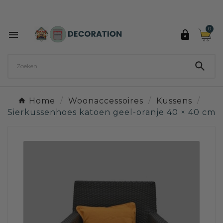
Ontdek de 27 kleuren van Decoration Paint

0



Home
Woonaccessoires
Kussens
Sierkussenhoes katoen geel-oranje 40 × 40 cm