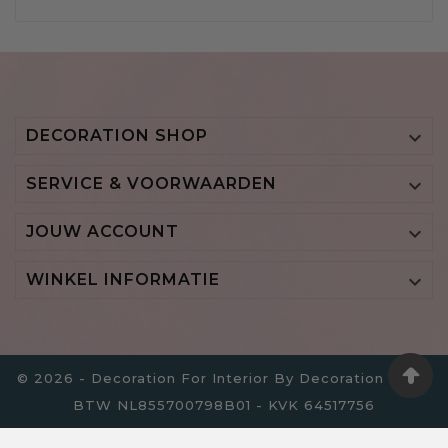
DECORATION SHOP

SERVICE & VOORWAARDEN

JOUW ACCOUNT

WINKEL INFORMATIE

© 2026 - Decoration For Interior By Decoration B.V. -
BTW NL855700798B01 - KVK 64517756