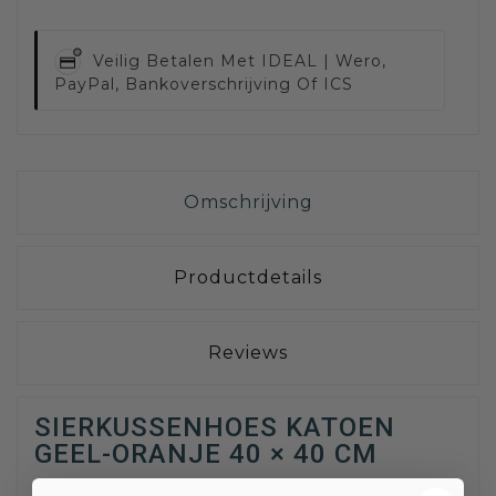
Veilig Betalen Met
IDEAL | Wero,
PayPal, Bankoverschrijving Of ICS
Omschrijving
Productdetails
Reviews
SIERKUSSENHOES KATOEN
GEEL-ORANJE 40 × 40 CM