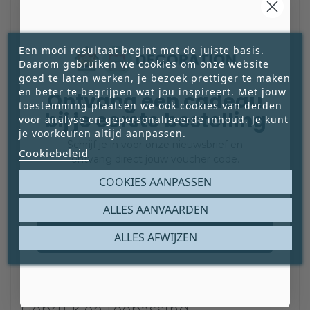
Materiaal en textielgevoel
Een mooi resultaat begint met de juiste basis.
Daarom gebruiken we cookies om onze website
De hoes is gemaakt van katoen met een
goed te laten werken, je bezoek prettiger te maken
matte, natuurlijke uitstraling. De stof voelt
en beter te begrijpen wat jou inspireert. Met jouw
Ontvang een cadeau
prettig en stevig aan en is geschikt voor
toestemming plaatsen we ook cookies van derden
bij je eerste bestelling
dagelijks gebruik.
voor analyse en gepersonaliseerde inhoud. Je kunt
je voorkeuren altijd aanpassen.
Schrijf je in voor onze nieuwsbrief en
Cookiebeleid
ontvang direct jouw voucher code.
Ontwerp en afwerking
Email
COOKIES AANPASSEN
Het ontwerp is bewust eenvoudig
gehouden zodat kleur en materiaal
ALLES AANVAARDEN
centraal staan. De ritssluiting is netjes
Claim mijn gratis cadeau
ALLES AFWIJZEN
verwerkt en praktisch in gebruik, zonder
het rustige beeld te verstoren.
Gebruik en toepassing