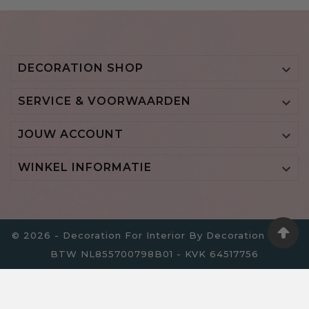
DECORATION SHOP

SERVICE & VOORWAARDEN

JOUW ACCOUNT

WINKEL INFORMATIE

© 2026 - Decoration For Interior By Decoration B.V. -
BTW NL855700798B01 - KVK 64517756