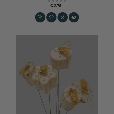





€ 2,75
Prijs



