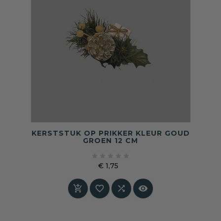
KERSTSTUK OP PRIKKER KLEUR GOUD
GROEN 12 CM





€ 1,75
Prijs



