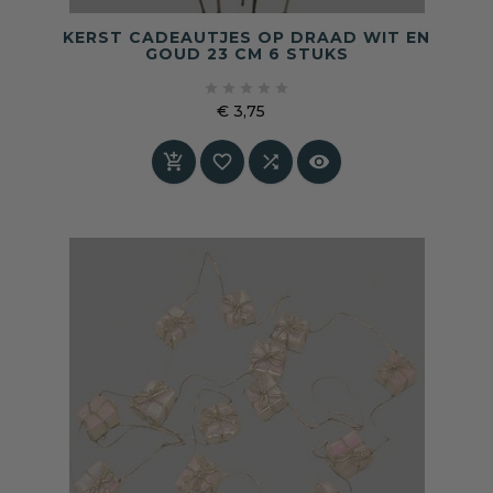
KERST CADEAUTJES OP DRAAD WIT EN
GOUD 23 CM 6 STUKS





€ 3,75
Prijs



