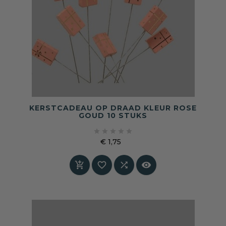
KERSTCADEAU OP DRAAD KLEUR ROSE
GOUD 10 STUKS





€ 1,75
Prijs



