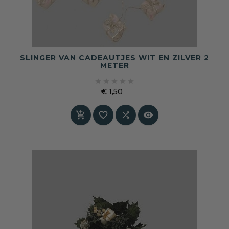
SLINGER VAN CADEAUTJES WIT EN ZILVER 2
METER





€ 1,50
Prijs



