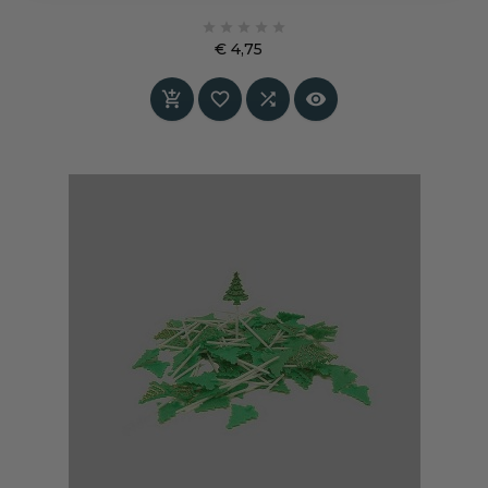





€ 4,75
Prijs



