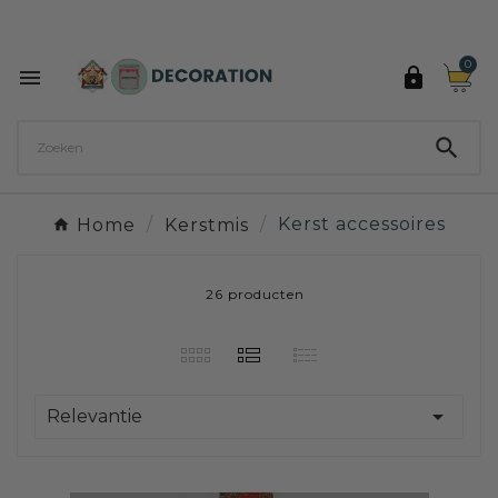
Ontdek de 27 kleuren van Decoration Paint

0



Home
Kerstmis
Kerst accessoires
26 producten

Relevantie