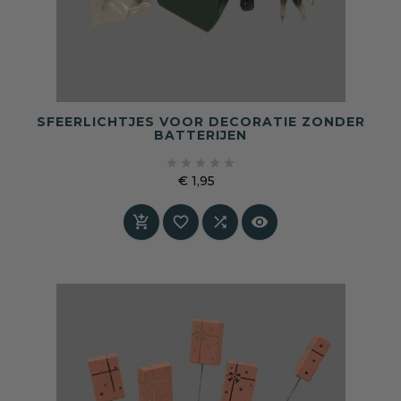
SFEERLICHTJES VOOR DECORATIE ZONDER
BATTERIJEN





€ 1,95
Prijs



