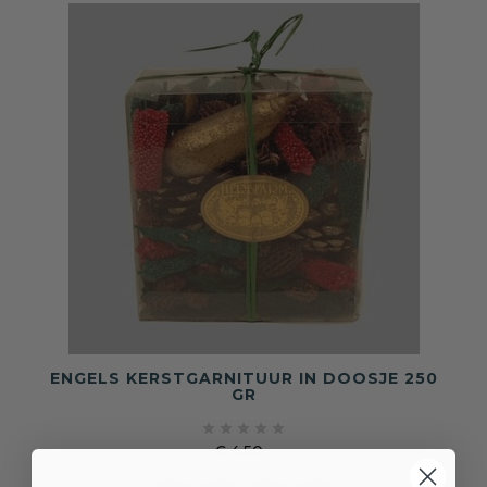
ENGELS KERSTGARNITUUR IN DOOSJE 250
GR





€ 4,50
Prijs