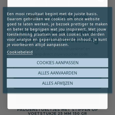




Een mooi resultaat begint met de juiste basis.
Daarom gebruiken we cookies om onze website
goed te laten werken, je bezoek prettiger te maken
en beter te begrijpen wat jou inspireert. Met jouw
Ontvang een cadeau
toestemming plaatsen we ook cookies van derden
bij je eerste bestelling
voor analyse en gepersonaliseerde inhoud. Je kunt
je voorkeuren altijd aanpassen.
Schrijf je in voor onze nieuwsbrief en
Cookiebeleid
ontvang direct jouw voucher code.
Email
COOKIES AANPASSEN
ALLES AANVAARDEN
Claim mijn gratis cadeau
ALLES AFWIJZEN
PADDENSTOELTJES MET STIPPEN OP
VOETSTUKJE 25 MM 150 GR