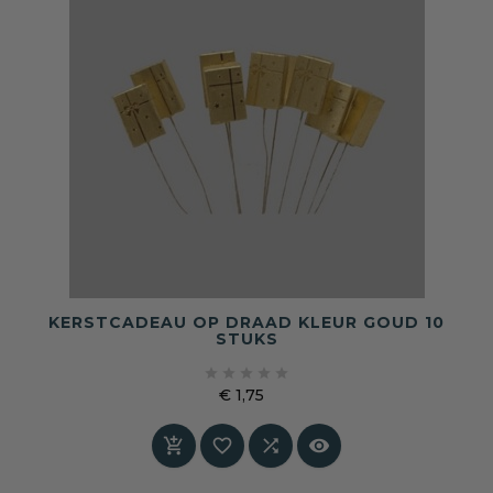
KERSTCADEAU OP DRAAD KLEUR GOUD 10
STUKS





€ 1,75
Prijs



