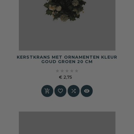
KERSTKRANS MET ORNAMENTEN KLEUR
GOUD GROEN 20 CM





€ 2,75
Prijs



