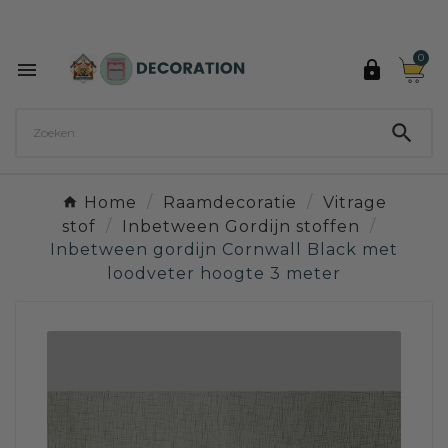
Ontdek de 27 kleuren van Decoration Paint

0



Home
Raamdecoratie
Vitrage
stof
Inbetween Gordijn stoffen
Inbetween gordijn Cornwall Black met
loodveter hoogte 3 meter