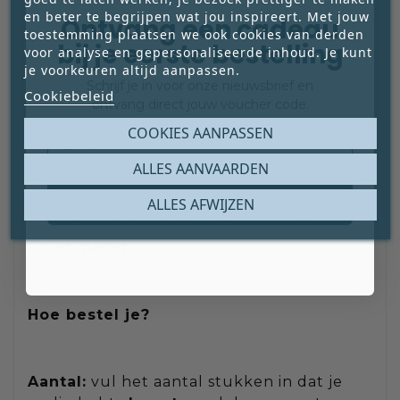
gemaakt worden in ons eigen atelier.
en beter te begrijpen wat jou inspireert. Met jouw
Ontvang een cadeau
Item(s) = meter(s).
toestemming plaatsen we ook cookies van derden
bij je eerste bestelling
voor analyse en gepersonaliseerde inhoud. Je kunt
je voorkeuren altijd aanpassen.
Schrijf je in voor onze nieuwsbrief en
Cookiebeleid
ontvang direct jouw voucher code.
Email
COOKIES AANPASSEN
BESTELINFORMATIE
ALLES AANVAARDEN
Claim mijn gratis cadeau
ALLES AFWIJZEN
Je kunt dit product
per centimeter
nauwkeurig
bestellen. De vermelde prijs
is
per meter
.
Hoe bestel je?
Aantal:
vul het aantal stukken in dat je