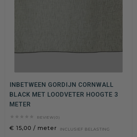
INBETWEEN GORDIJN CORNWALL
BLACK MET LOODVETER HOOGTE 3
METER





REVIEW(0)
€ 15,00 / meter
INCLUSIEF BELASTING