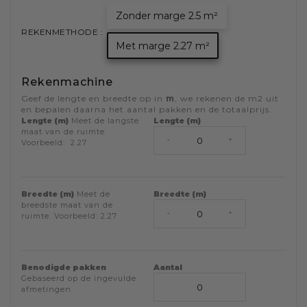
Zonder marge 2.5 m²
REKENMETHODE :
Met marge 2.27 m²
Rekenmachine
Geef de lengte en breedte op in
m
, we rekenen de
m2
uit
en bepalen daarna het aantal pakken en de totaalprijs.
Lengte (m)
Meet de langste
Lengte (m)
maat van de ruimte.
-
+
Voorbeeld:
2.27
Breedte (m)
Meet de
Breedte (m)
breedste maat van de
-
+
ruimte. Voorbeeld:
2.27
Benodigde pakken
Aantal
Gebaseerd op de ingevulde
afmetingen.