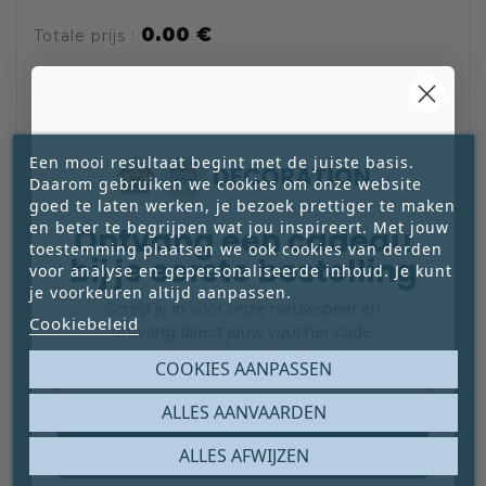
0.00 €
Totale prijs :
remove_shopping_cart
Totale prijs kan niet nul zijn.
AANTAL:
Een mooi resultaat begint met de juiste basis.
Daarom gebruiken we cookies om onze website
goed te laten werken, je bezoek prettiger te maken
IN WINKELWAGEN

en beter te begrijpen wat jou inspireert. Met jouw
Ontvang een cadeau
toestemming plaatsen we ook cookies van derden
bij je eerste bestelling

voor analyse en gepersonaliseerde inhoud. Je kunt
je voorkeuren altijd aanpassen.
Schrijf je in voor onze nieuwsbrief en
Cookiebeleid

ontvang direct jouw voucher code.
Email
COOKIES AANPASSEN
ALLES AANVAARDEN
Claim mijn gratis cadeau
1000
Op Voorraad:
Beschikbaar
ALLES AFWIJZEN