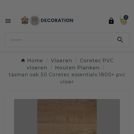
Ontdek de 27 kleuren van Decoration Paint

0



Home
Vloeren
Coretec PVC
vloeren
Houten Planken
tasman oak 50 Coretec essentials 1800+ pvc
vloer