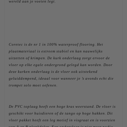
wereld aan je voeten legt.
Coretec is de nr 1 in 100% waterproof flooring. Het
plaatmateriaal is extreem stabiel en kan nauwelijks
uitzetten of krimpen. De kurk onderlaag zorgt ervoor de
vloer op elke egale ondergrond gelegd kan worden. Door
deze kurken onderlaag is de vloer ook uitstekend
geluiddempend, ideaal voor wanneer je ’s avonds echt die
trompet solo moet oefenen.
De PVC toplaag heeft een hoge kras weerstand. De vloer is
geschikt voor huisdieren of de tango op hoge hakken. Dit
vloer pakket heeft een leg motief in visgraat en is voorzien
van A en B plankdelen. Een ondervloer is niet meer nodig,