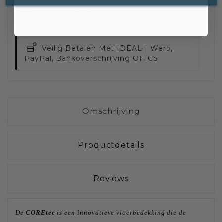
Schrijf een review
Veilig Betalen Met
IDEAL | Wero,
PayPal, Bankoverschrijving Of ICS
Omschrijving
Productdetails
Reviews
De
COREtec
is een innovatieve vloerbedekking die de