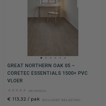
GREAT NORTHERN OAK 05 –
CORETEC ESSENTIALS 1500+ PVC
VLOER





REVIEW(0)
€ 113,32 / pak
INCLUSIEF BELASTING