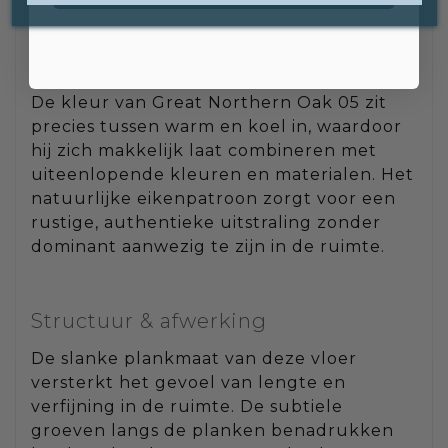
Uiterlijk & sfeer
De kleur van Great Northern Oak 05 zit
precies tussen warm en koel in, waardoor
hij zich makkelijk laat combineren met
uiteenlopende kleuren en materialen. Het
natuurlijke eikenpatroon zorgt voor een
rustige, authentieke uitstraling zonder
dominant aanwezig te zijn in de ruimte.
Structuur & afwerking
De slanke plankmaat van deze vloer
versterkt het gevoel van lengte en
verfijning in de ruimte. De subtiele
groeven langs de planken benadrukken