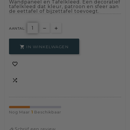
Wandpaneel en Tafelkleed. Een decoratief
tafelkleed dat kleur, patroon en sfeer aan
de eettafel of bijzettafel toevoegt.
AANTAL:
IN WINKELWAGEN



1
Nog Maar
Beschikbaar
Schrijf een review