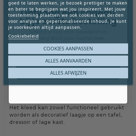
goed te laten werken, je bezoek prettiger te maken
en beter te begrijpen wat jou inspireert. Met jouw
Ontvang een cadeau
toestemming plaatsen we ook cookies van derden
bij je eerste bestelling
voor analyse en gepersonaliseerde inhoud. Je kunt
Het tafelkleed
je voorkeuren altijd aanpassen.
Schrijf je in voor onze nieuwsbrief en
Het tafelkleed (135 × 90 cm) sluit
Cookiebeleid
ontvang direct jouw voucher code.
inhoudelijk en visueel aan op het paneel.
Email
COOKIES AANPASSEN
De rode accenten keren subtiel terug in
het textiel en zorgen voor verbinding
ALLES AANVAARDEN
tussen wand en tafel, zonder dat het
Claim mijn gratis cadeau
letterlijk wordt. Hierdoor ontstaat een
ALLES AFWIJZEN
rustige, doordachte compositie in plaats
van losse objecten.
Het kleed kan zowel functioneel gebruikt
worden als decoratief laagje op een tafel,
dressoir of lage kast.