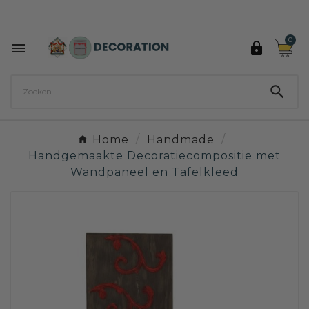
Ontdek de 27 kleuren van Decoration Paint

0



Home
Handmade
Handgemaakte Decoratiecompositie met
Wandpaneel en Tafelkleed