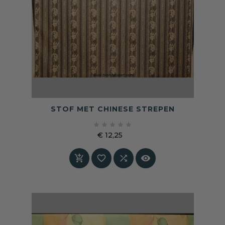
STOF MET CHINESE STREPEN





€ 12,25
Prijs



