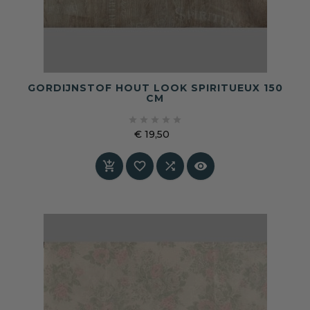
GORDIJNSTOF HOUT LOOK SPIRITUEUX 150
CM





€ 19,50
Prijs



