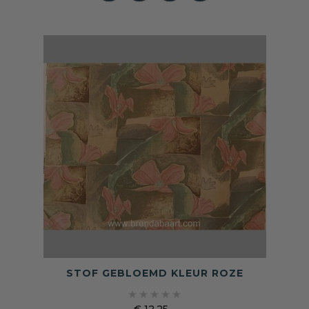
STOF GEBLOEMD KLEUR ROZE





€ 12,25