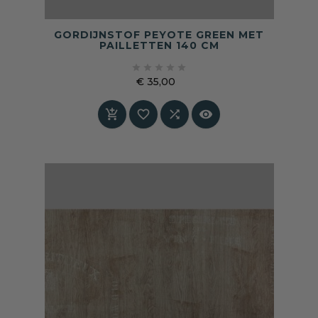
GORDIJNSTOF PEYOTE GREEN MET
PAILLETTEN 140 CM





€ 35,00
Prijs



