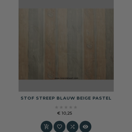
STOF STREEP BLAUW BEIGE PASTEL





€ 10,25
Prijs



