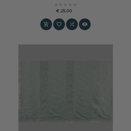
Voorbeeld Je wilt 3 gordijnbanen van 2,05 m





hoog . Omdat deze stof een...
€ 25,00
Prijs



