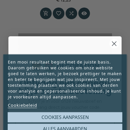
Prijs




Een mooi resultaat begint met de juiste basis.
Daarom gebruiken we cookies om onze website
goed te laten werken, je bezoek prettiger te maken
en beter te begrijpen wat jou inspireert. Met jouw
Ontvang een cadeau
toestemming plaatsen we ook cookies van derden
bij je eerste bestelling
voor analyse en gepersonaliseerde inhoud. Je kunt
je voorkeuren altijd aanpassen.
Schrijf je in voor onze nieuwsbrief en
Cookiebeleid
ontvang direct jouw voucher code.
Email
COOKIES AANPASSEN
ALLES AANVAARDEN