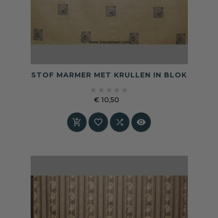
STOF MARMER MET KRULLEN IN BLOK





€ 10,50
Prijs



