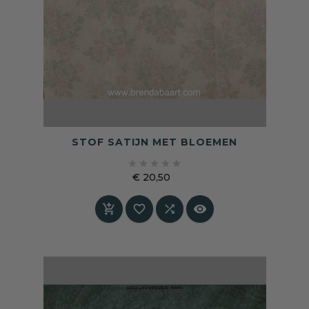
STOF SATIJN MET BLOEMEN





€ 20,50
Prijs



