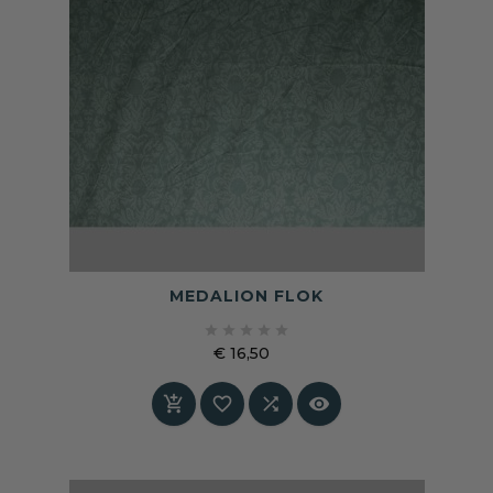
MEDALION FLOK





€ 16,50
Prijs



