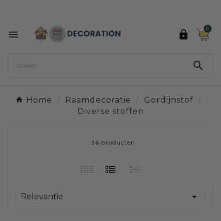
Ontdek de 27 kleuren van Decoration Paint

0



Home
Raamdecoratie
Gordijnstof
Diverse stoffen
36 producten

Relevantie