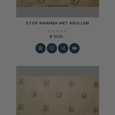
STOF MARMER MET KRULLEN





€ 10,50
Prijs



