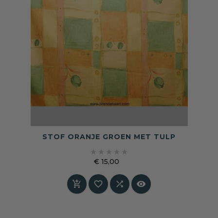
STOF ORANJE GROEN MET TULP





€ 15,00
Prijs



