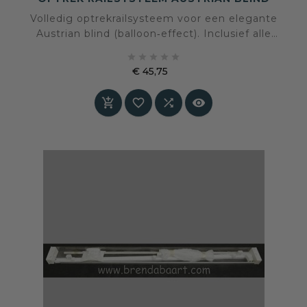
Volledig optrekrailsysteem voor een elegante
Austrian blind (balloon‑effect). Inclusief alle
benodigdheden om zelf te maken: rail, steunen,





koordrem, koorden, koordgeleiders, klittenband
€ 45,75
en ringband – klaar voor wand- of
Prijs
plafondmontage en perfect te combineren met




de 27 Decoration‑kleuren.