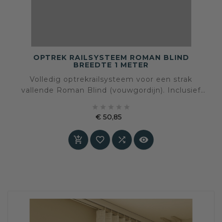
OPTREK RAILSYSTEEM ROMAN BLIND
BREEDTE 1 METER
Volledig optrekrailsysteem voor een strak
vallende Roman Blind (vouwgordijn). Inclusief
alle onderdelen om zelf te maken: rail, steunen,





koordrem, koorden, koordgeleiders, klittenband
€ 50,85
en tunnelband – klaar voor wand- of
Prijs
plafondmontage en perfect te combineren met




de 27 Decoration-kleuren.