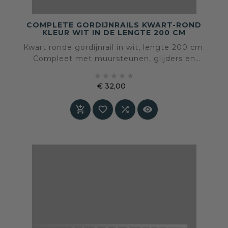
COMPLETE GORDIJNRAILS KWART-ROND
KLEUR WIT IN DE LENGTE 200 CM
Kwart ronde gordijnrail in wit, lengte 200 cm.
Compleet met muursteunen, glijders en
eindstoppen. Kant-en-klaar en eenvoudig op





maat te maken.
€ 32,00
Prijs



