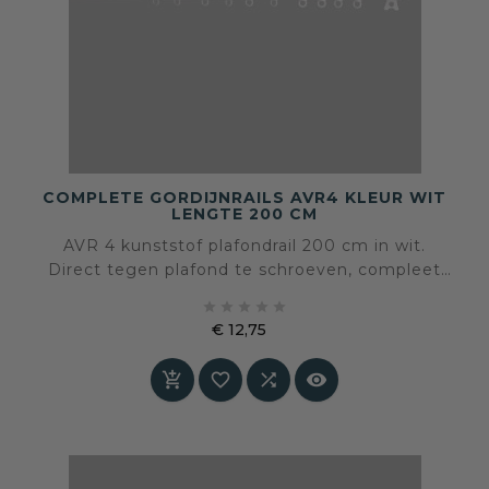
COMPLETE GORDIJNRAILS AVR4 KLEUR WIT
LENGTE 200 CM
AVR 4 kunststof plafondrail 200 cm in wit.
Direct tegen plafond te schroeven, compleet
met runners en eindstoppen. Voor lichte en





halfzware gordijnen.
€ 12,75
Prijs



