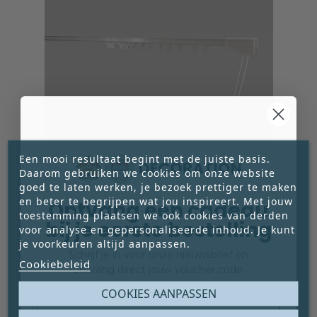
Een mooi resultaat begint met de juiste basis.
Daarom gebruiken we cookies om onze website
goed te laten werken, je bezoek prettiger te maken
en beter te begrijpen wat jou inspireert. Met jouw
Ontvang een cadeau
toestemming plaatsen we ook cookies van derden
COMPLETE GORDIJNRAILS MET KOORD
bij je eerste bestelling
voor analyse en gepersonaliseerde inhoud. Je kunt
BEDIENING WIT IN VERSCHILLENDE LENGTES
je voorkeuren altijd aanpassen.
Witte gordijnrail met koordbediening. Compleet
Schrijf je in voor onze nieuwsbrief en
Cookiebeleid
met runners en eindstoppen. Voor
ontvang direct jouw voucher code.
plafondmontage. Beschikbaar in verschillende
Email
COOKIES AANPASSEN





lengtes, eenvoudig op maat te maken.
€ 37,75