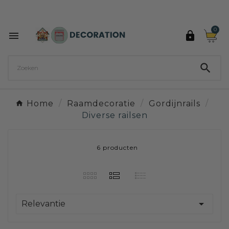
Ontdek de 27 kleuren van Decoration Paint

0



Home
Raamdecoratie
Gordijnrails
Diverse railsen
6 producten

Relevantie