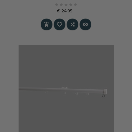
gordijnen met haken of plooien. Optioneel





geschikt voor wave-plooi.
€ 24,95
Prijs



