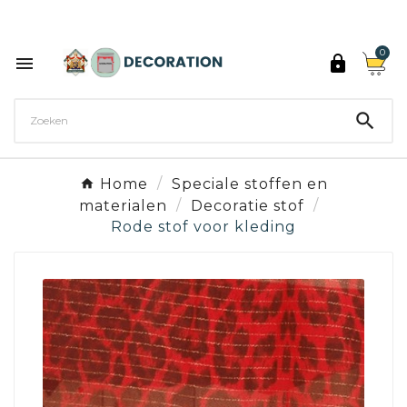
Ontdek de 27 kleuren van Decoration Paint

0



Home
Speciale stoffen en
materialen
Decoratie stof
Rode stof voor kleding