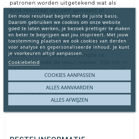
patronen worden uitgetekend wat als
eind resultaat eenzelf gemaakt of
Een mooi resultaat begint met de juiste basis.
ontworpen kledingstuk geeft. In het
Daarom gebruiken we cookies om onze website
assortiment van Decoration zijn er nog
goed te laten werken, je bezoek prettiger te maken
veleandere producten aanwezig om het
en beter te begrijpen wat jou inspireert. Met jouw
kledingstuk extra uniek te maken. De stof
toestemming plaatsen we ook cookies van derden
voor analyse en gepersonaliseerde inhoud. Je kunt
is per lengte verkrijgbaar. Prijs is per
je voorkeuren altijd aanpassen.
meter. Om de gewenste lengte te
Cookiebeleid
verkrijgen. isdit de invul manier: 250 cm =>
2.50 m. Wilt U een staaltje bestellen geef
COOKIES AANPASSEN
dan0.01 m. in het opgave venster. Bij
aankoop van een staaltje komen
ALLES AANVAARDEN
ereenmalige knipkosten van
ALLES AFWIJZEN