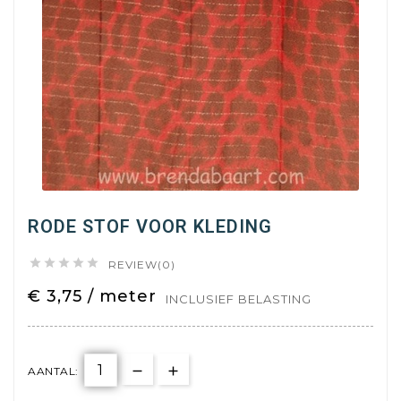
RODE STOF VOOR KLEDING





REVIEW(0)
€ 3,75 / meter
INCLUSIEF BELASTING
AANTAL: