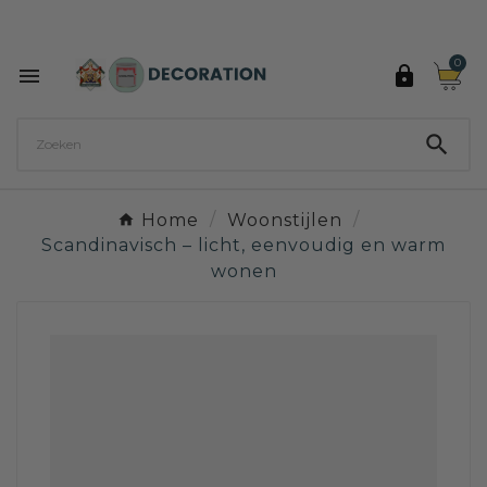
Ontdek de 27 kleuren van Decoration Paint

0



Home
Woonstijlen
Scandinavisch – licht, eenvoudig en warm
wonen