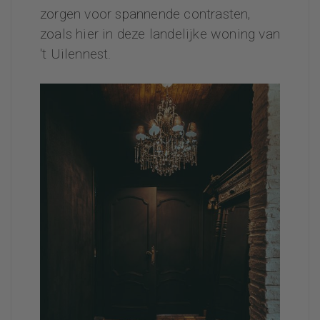
zorgen voor spannende contrasten,
zoals hier in deze landelijke woning van
't Uilennest.