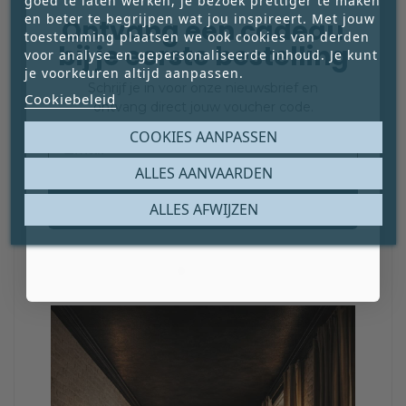
goed te laten werken, je bezoek prettiger te maken
en beter te begrijpen wat jou inspireert. Met jouw
Ontvang een cadeau
toestemming plaatsen we ook cookies van derden
bij je eerste bestelling
voor analyse en gepersonaliseerde inhoud. Je kunt
je voorkeuren altijd aanpassen.
Schrijf je in voor onze nieuwsbrief en
Cookiebeleid
ontvang direct jouw voucher code.
Email
COOKIES AANPASSEN
ALLES AANVAARDEN
Claim mijn gratis cadeau
ALLES AFWIJZEN