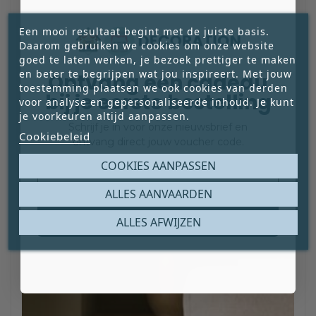
Een mooi resultaat begint met de juiste basis.
Daarom gebruiken we cookies om onze website
goed te laten werken, je bezoek prettiger te maken
en beter te begrijpen wat jou inspireert. Met jouw
Ontvang een cadeau
toestemming plaatsen we ook cookies van derden
bij je eerste bestelling
voor analyse en gepersonaliseerde inhoud. Je kunt
je voorkeuren altijd aanpassen.
Schrijf je in voor onze nieuwsbrief en
Cookiebeleid
ontvang direct jouw voucher code.
Email
COOKIES AANPASSEN
ALLES AANVAARDEN
Claim mijn gratis cadeau
ALLES AFWIJZEN