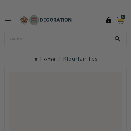
Ontdek de 27 kleuren van Decoration Paint

0



Home
Kleurfamilies