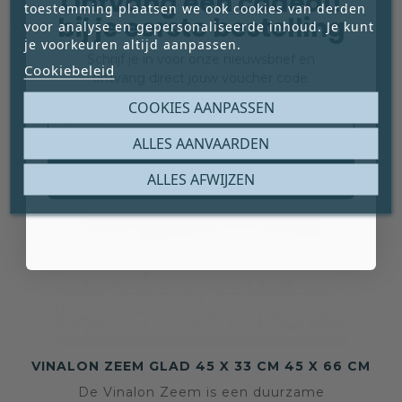
Ontvang een cadeau
toestemming plaatsen we ook cookies van derden
bij je eerste bestelling
voor analyse en gepersonaliseerde inhoud. Je kunt
je voorkeuren altijd aanpassen.
Schrijf je in voor onze nieuwsbrief en
Cookiebeleid
ontvang direct jouw voucher code.
Email
COOKIES AANPASSEN
ALLES AANVAARDEN
Claim mijn gratis cadeau
ALLES AFWIJZEN
VINALON ZEEM GLAD 45 X 33 CM 45 X 66 CM
De Vinalon Zeem is een duurzame