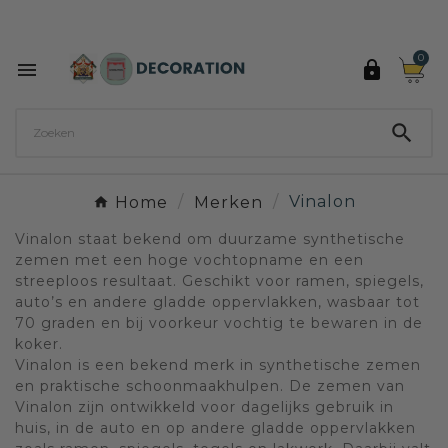
Ontdek de 27 kleuren van Decoration Paint

0



Home
Merken
Vinalon
Vinalon staat bekend om duurzame synthetische
zemen met een hoge vochtopname en een
streeploos resultaat. Geschikt voor ramen, spiegels,
auto’s en andere gladde oppervlakken, wasbaar tot
70 graden en bij voorkeur vochtig te bewaren in de
koker.
Vinalon is een bekend merk in synthetische zemen
en praktische schoonmaakhulpen. De zemen van
Vinalon zijn ontwikkeld voor dagelijks gebruik in
huis, in de auto en op andere gladde oppervlakken