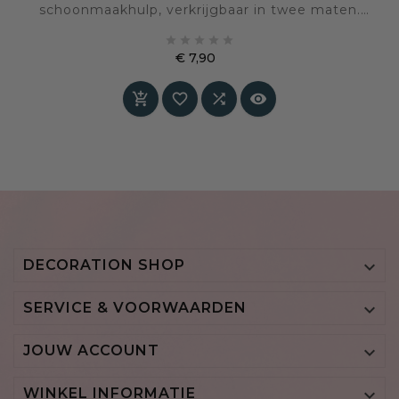
schoonmaakhulp, verkrijgbaar in twee maten.
Perfect voor ramen, vloeren en auto’s – wasbaar





en geleverd met koker voor langdurig gebruik.
€ 7,90
Prijs




DECORATION SHOP

SERVICE & VOORWAARDEN

JOUW ACCOUNT

WINKEL INFORMATIE
