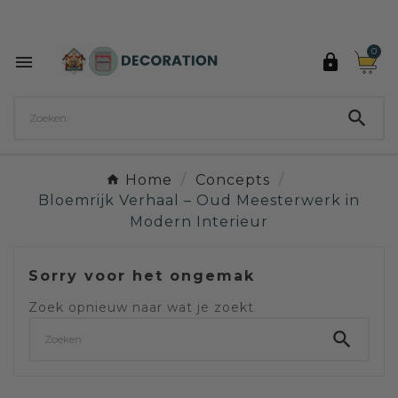
Ontdek de 27 kleuren van Decoration Paint

0



Home
Concepts
Bloemrijk Verhaal – Oud Meesterwerk in
Modern Interieur
Sorry voor het ongemak
Zoek opnieuw naar wat je zoekt
