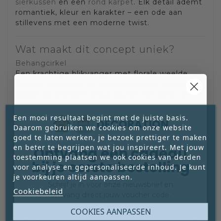
sierkussen
en een
rond karpet
. Elk detail ademt
romantiek, kleur en karakter – een ode aan
stillevens met een moderne twist.
Wat maakt dit concept uniek?
Behangcirkel
Een krachtige blikvanger met florale weelde.
Brengt zachtheid én structuur in het interieur.
Ideaal als wanddecoratie boven een bank of
console.
Rond karpet
Een mooi resultaat begint met de juiste basis.
De bloemen zweven subtiel over een zachte
Daarom gebruiken we cookies om onze website
ondergrond. De ronde vorm verzacht rechte
goed te laten werken, je bezoek prettiger te maken
lijnen in je interieur en trekt meteen de
en beter te begrijpen wat jou inspireert. Met jouw
Ontvang een cadeau
aandacht naar zich toe.
toestemming plaatsen we ook cookies van derden
bij je eerste bestelling
voor analyse en gepersonaliseerde inhoud. Je kunt
Fluwelen kussen
je voorkeuren altijd aanpassen.
Zacht, rijk en sfeervol. De diepe kleurtonen van
Schrijf je in voor onze nieuwsbrief en
het bloemenschilderij komen prachtig tot leven
Cookiebeleid
ontvang direct jouw voucher code.
op het glanzende velours.
Email
COOKIES AANPASSEN