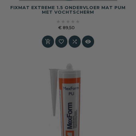
FIXMAT EXTREME 1.5 ONDERVLOER MAT PUM
MET VOCHTSCHERM





€ 89,50
Prijs



