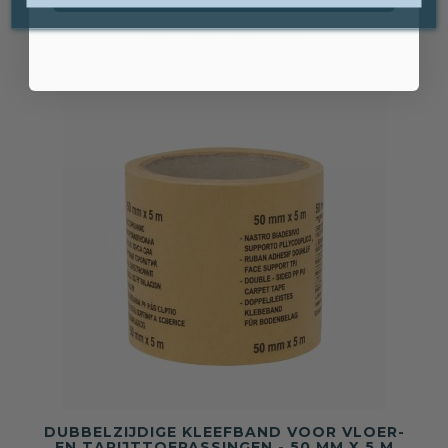




DUBBELZIJDIGE KLEEFBAND VOOR VLOER-
EN TAPIJTTOEPASSINGEN - 50 MM X 5 M