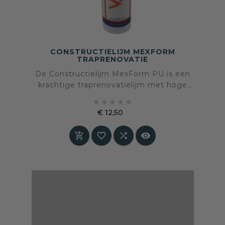
CONSTRUCTIELIJM MEXFORM
TRAPRENOVATIE
De Constructielijm MexForm PU is een
krachtige traprenovatielijm met hoge
kleefkracht en vullende werking. Perfect voor





het verlijmen van treden en stootborden –
€ 12,50
geschikt voor een duurzame en veilige
Prijs
traprenovatie.



