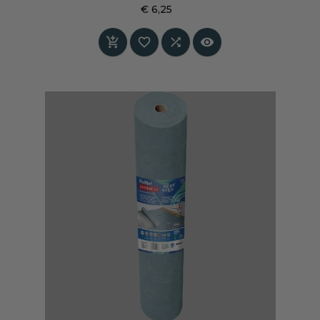
voor comfort en veiligheid. Ideaal voor gladde
€ 6,25
vloeren zoals hout, laminaat en tegels — thuis,
Prijs
in de hal of onder een speelhoek.



