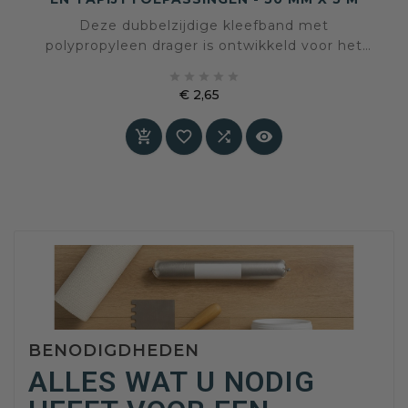
Deze dubbelzijdige kleefband met
polypropyleen drager is ontwikkeld voor het
stevig en betrouwbaar bevestigen van vloer- en





tapijtmaterialen. Dankzij de sterke hechting aan
€ 2,65
beide zijden is deze tape bijzonder geschikt
Prijs
voor tijdelijke of semi-permanente bevestiging




zonder schroeven of lijm. Met een breedte van
50 mm en een lengte van 5 meter biedt deze
tape voldoende oppervlak voor een stabiele...
BENODIGDHEDEN
ALLES WAT U NODIG