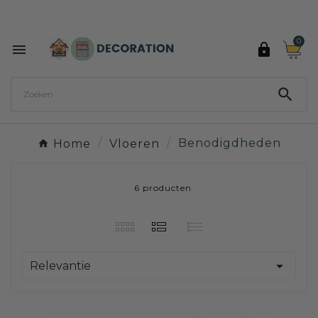
Ontdek de 27 kleuren van Decoration Paint

0



Home
Vloeren
Benodigdheden
6 producten

Relevantie