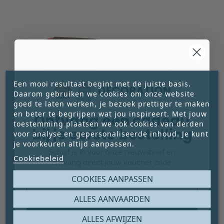
Een mooi resultaat begint met de juiste basis.
Daarom gebruiken we cookies om onze website
goed te laten werken, je bezoek prettiger te maken
en beter te begrijpen wat jou inspireert. Met jouw
Ontvang een cadeau
toestemming plaatsen we ook cookies van derden
bij je eerste bestelling
voor analyse en gepersonaliseerde inhoud. Je kunt
je voorkeuren altijd aanpassen.
Schrijf je in voor onze nieuwsbrief en
ROLMETER
Cookiebeleid
ontvang direct jouw voucher code.
Rolmeter. Bekijk de productpagina voor de
Email
COOKIES AANPASSEN
beschikbare productinformatie en specificaties.
ALLES AANVAARDEN





€ 3,25
Claim mijn gratis cadeau
ALLES AFWIJZEN
Prijs