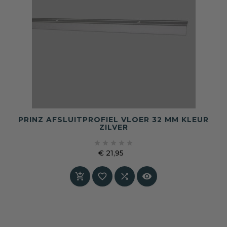
PRINZ AFSLUITPROFIEL VLOER 32 MM KLEUR
ZILVER





€ 21,95
Prijs



