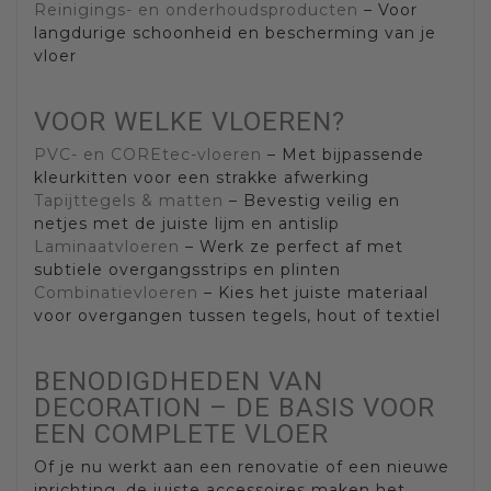
Reinigings- en onderhoudsproducten
– Voor
langdurige schoonheid en bescherming van je
vloer
VOOR WELKE VLOEREN?
PVC- en COREtec-vloeren
– Met bijpassende
kleurkitten voor een strakke afwerking
Tapijttegels & matten
– Bevestig veilig en
netjes met de juiste lijm en antislip
Laminaatvloeren
– Werk ze perfect af met
subtiele overgangsstrips en plinten
Combinatievloeren
– Kies het juiste materiaal
voor overgangen tussen tegels, hout of textiel
BENODIGDHEDEN VAN
DECORATION – DE BASIS VOOR
EEN COMPLETE VLOER
Of je nu werkt aan een renovatie of een nieuwe
inrichting, de juiste accessoires maken het