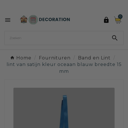
Ontdek de 27 kleuren van Decoration Paint

0



Home
Fournituren
Band en Lint
lint van satijn kleur oceaan blauw breedte 15
mm