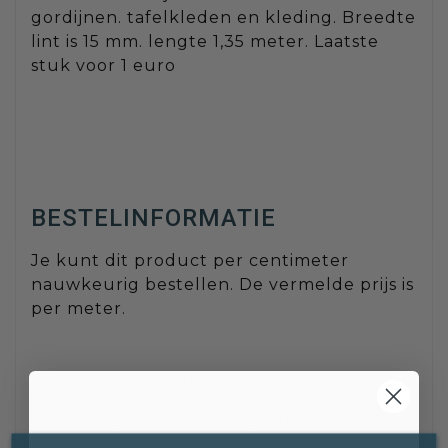
gordijnen. tafelkleden en kleding. Breedte
lint is 15 mm. lengte 1,35 meter. Laatste
stuk voor 1 euro
BESTELINFORMATIE
Je kunt dit product per centimeter
nauwkeurig bestellen. De vermelde prijs is
per meter.
HOE BESTEL JE?
Aantal: vul het aantal afzonderlijke
stukken in dat je nodig hebt.