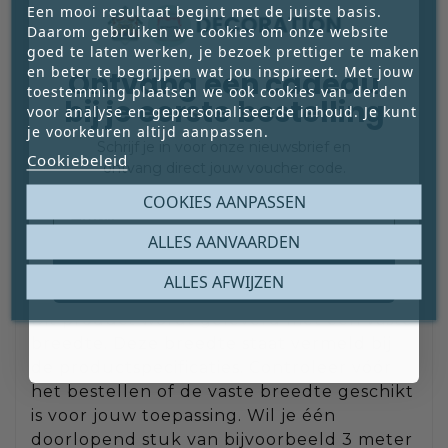
Een mooi resultaat begint met de juiste basis.
Lengte: vul de gewenste lengte per stuk
Daarom gebruiken we cookies om onze website
in. De ingevulde lengte geldt voor ieder
goed te laten werken, je bezoek prettiger te maken
afzonderlijk stuk. Wil je bijvoorbeeld 2
en beter te begrijpen wat jou inspireert. Met jouw
Ontvang een cadeau
toestemming plaatsen we ook cookies van derden
stukken van elk 1,50 meter lang? Vul dan
bij je eerste bestelling
voor analyse en gepersonaliseerde inhoud. Je kunt
bij Aantal 2 in en bij Lengte 1,50 m. Je
je voorkeuren altijd aanpassen.
ontvangt twee afzonderlijke stukken van
Schrijf je in voor onze nieuwsbrief en
Cookiebeleid
elk 1,50 meter lang. De totale bestelde
ontvang direct jouw voucher code.
lengte is in dit voorbeeld 3 meter.
Email
COOKIES AANPASSEN
ALLES AANVAARDEN
VASTE BREEDTE EN
Claim mijn gratis cadeau
ALLES AFWIJZEN
DOORLOPENDE LENGTE
Dit product wordt geleverd met een vaste
breedte. Deze breedte staat vermeld bij
de productspecificaties. Controleer vóór
het bestellen of de vaste breedte geschikt
is voor jouw toepassing. Wil je één
doorlopend stuk van bijvoorbeeld 3 meter