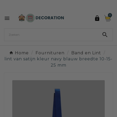
Ontdek de 27 kleuren van Decoration Paint

0



Home
Fournituren
Band en Lint
lint van satijn kleur navy blauw breedte 10-15-
25 mm