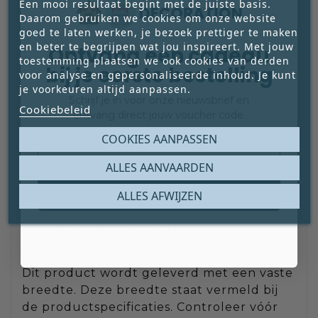
Een mooi resultaat begint met de juiste basis.
Daarom gebruiken we cookies om onze website
Aantal: vul het aantal afzonderlijke
goed te laten werken, je bezoek prettiger te maken
stukken in dat je nodig hebt.
en beter te begrijpen wat jou inspireert. Met jouw
Ontvang een cadeau
toestemming plaatsen we ook cookies van derden
Lengte: vul de gewenste lengte per stuk
bij je eerste bestelling
voor analyse en gepersonaliseerde inhoud. Je kunt
in. De ingevulde lengte geldt voor ieder
je voorkeuren altijd aanpassen.
afzonderlijk stuk. Wil je bijvoorbeeld 2
Schrijf je in voor onze nieuwsbrief en
Cookiebeleid
stukken van elk 1,50 meter lang? Vul dan
ontvang direct jouw voucher code.
bij Aantal 2 in en bij Lengte 1,50 m. Je
Email
COOKIES AANPASSEN
ontvangt twee afzonderlijke stukken van
elk 1,50 meter lang. De totale bestelde
ALLES AANVAARDEN
lengte is in dit voorbeeld 3 meter.
Claim mijn gratis cadeau
ALLES AFWIJZEN
VASTE BREEDTE EN
DOORLOPENDE LENGTE
Dit product wordt geleverd met een vaste
breedte. Deze breedte staat vermeld bij
de productspecificaties. Controleer vóór