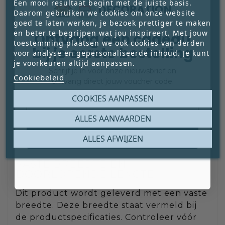
Een mooi resultaat begint met de juiste basis.
Daarom gebruiken we cookies om onze website
Aantal: vul het aantal afzonderlijke
goed te laten werken, je bezoek prettiger te maken
stukken in dat je nodig hebt.
en beter te begrijpen wat jou inspireert. Met jouw
Ontvang een cadeau
toestemming plaatsen we ook cookies van derden
Lengte: vul de gewenste lengte per stuk
bij je eerste bestelling
voor analyse en gepersonaliseerde inhoud. Je kunt
in. De ingevulde lengte geldt voor ieder
je voorkeuren altijd aanpassen.
afzonderlijk stuk. Wil je bijvoorbeeld 2
Schrijf je in voor onze nieuwsbrief en
Cookiebeleid
stukken van elk 1,50 meter lang? Vul dan
ontvang direct jouw voucher code.
bij Aantal 2 in en bij Lengte 1,50 m. Je
Email
COOKIES AANPASSEN
ontvangt twee afzonderlijke stukken van
elk 1,50 meter lang. De totale bestelde
ALLES AANVAARDEN
lengte is in dit voorbeeld 3 meter.
Claim mijn gratis cadeau
ALLES AFWIJZEN
VASTE BREEDTE EN
DOORLOPENDE LENGTE
Dit product wordt geleverd met een vaste
breedte. Deze breedte staat vermeld bij
de productspecificaties. Controleer vóór