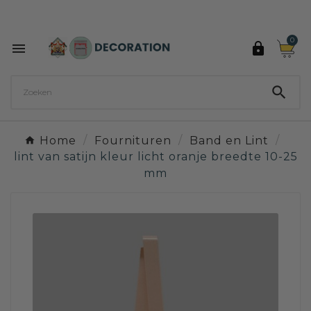
Ontdek de 27 kleuren van Decoration Paint

0



Home
Fournituren
Band en Lint
lint van satijn kleur licht oranje breedte 10-25
mm