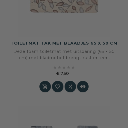
TOILETMAT TAK MET BLAADJES 65 X 50 CM
Deze foam toiletmat met uitsparing (65 × 50
cm) met bladmotief brengt rust en een
natuurlijke sfeer in het toilet. Zacht onder de





voeten, antislip en eenvoudig te reinigen. Een
€ 7,50
comfortabele en verzorgde basis voor dagelijks
Prijs
gebruik.



