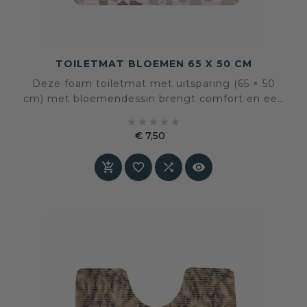
TOILETMAT BLOEMEN 65 X 50 CM
Deze foam toiletmat met uitsparing (65 × 50
cm) met bloemendessin brengt comfort en een
rustige, natuurlijke sfeer in het toilet. Zacht





onder de voeten, antislip en eenvoudig te
€ 7,50
reinigen. Een verzorgde en warme basis voor
Prijs
dagelijks gebruik.



