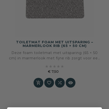
TOILETMAT FOAM MET UITSPARING –
MARMERLOOK RIB (65 × 50 CM)
Deze foam toiletmat met uitsparing (65 × 50
cm) in marmerlook met fijne rib zorgt voor een
rustige, moderne uitstraling in het toilet. Zacht





onder de voeten, antislip en
€ 7,50
onderhoudsvriendelijk. Een verzorgde en
Prijs
hygiënische basis voor dagelijks gebruik.



