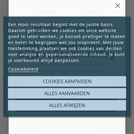
Een mooi resultaat begint met de juiste basis.
Daarom gebruiken we cookies om onze website
goed te laten werken, je bezoek prettiger te maken
en beter te begrijpen wat jou inspireert. Met jouw
Ontvang een cadeau
toestemming plaatsen we ook cookies van derden
bij je eerste bestelling
voor analyse en gepersonaliseerde inhoud. Je kunt
je voorkeuren altijd aanpassen.
Schrijf je in voor onze nieuwsbrief en
Cookiebeleid
ontvang direct jouw voucher code.
Email
COOKIES AANPASSEN
TOILETMAT GRIJS KEIEN 65 X 50 CM
ALLES AANVAARDEN
Deze foam toiletmat met uitsparing (65 × 50
Claim mijn gratis cadeau
ALLES AFWIJZEN
cm) met kiezelstrand-fotoprint brengt een
ontspannen, spa-achtige sfeer in het toilet.





Zacht onder de voeten, antislip en eenvoudig te
€ 7,50
reinigen. Een rustgevende en praktische basis
Prijs
voor dagelijks gebruik.