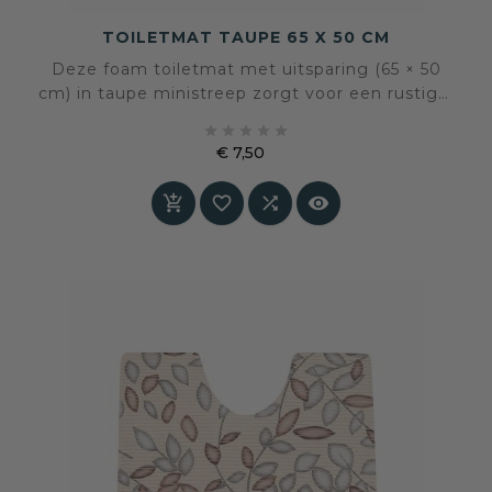
TOILETMAT TAUPE 65 X 50 CM
Deze foam toiletmat met uitsparing (65 × 50
cm) in taupe ministreep zorgt voor een rustige,
verzorgde uitstraling in het toilet. Antislip,





hygiënisch en onderhoudsvriendelijk. Een
€ 7,50
comfortabele en tijdloze basis voor dagelijks
Prijs
gebruik.



