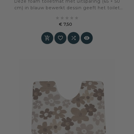
Deze foam toiletmat met uitsparing (65 × 50
cm) in blauw bewerkt dessin geeft het toilet
een frisse, moderne uitstraling. Zacht onder de





voeten, antislip en eenvoudig te reinigen. Een
€ 7,50
comfortabele en verzorgde basis voor dagelijks
Prijs
gebruik.



