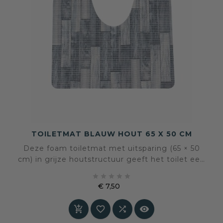
TOILETMAT BLAUW HOUT 65 X 50 CM
Deze foam toiletmat met uitsparing (65 × 50
cm) in grijze houtstructuur geeft het toilet een
rustige, moderne uitstraling. Zacht onder de





voeten, antislip en eenvoudig te reinigen. Een
€ 7,50
verzorgde en praktische basis voor dagelijks
Prijs
gebruik.



