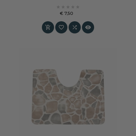
toilet een frisse, verzorgde uitstraling. Zacht





onder de voeten, antislip en eenvoudig te
€ 7,50
reinigen. Een praktische en stijlvolle keuze voor
Prijs
dagelijks gebruik.



