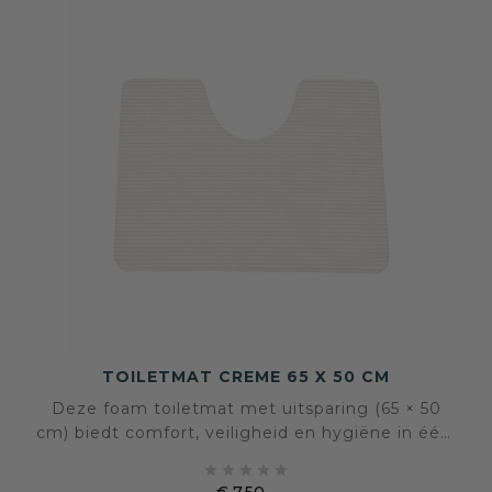
TOILETMAT CREME 65 X 50 CM
Deze foam toiletmat met uitsparing (65 × 50
cm) biedt comfort, veiligheid en hygiëne in één.
Zacht en warm onder de voeten, antislip en





eenvoudig te reinigen. Een rustige, praktische
€ 7,50