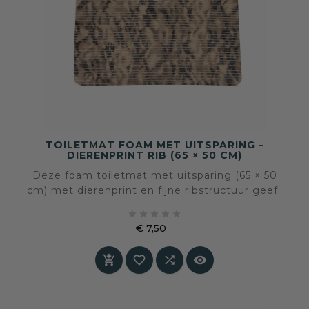
TOILETMAT FOAM MET UITSPARING –
DIERENPRINT RIB (65 × 50 CM)
Deze foam toiletmat met uitsparing (65 × 50
cm) met dierenprint en fijne ribstructuur geeft
het toilet een warm, karaktervol accent. Zacht





onder de voeten, antislip en eenvoudig te
€ 7,50
reinigen. Een decoratieve én praktische basis
Prijs
voor dagelijks gebruik.



