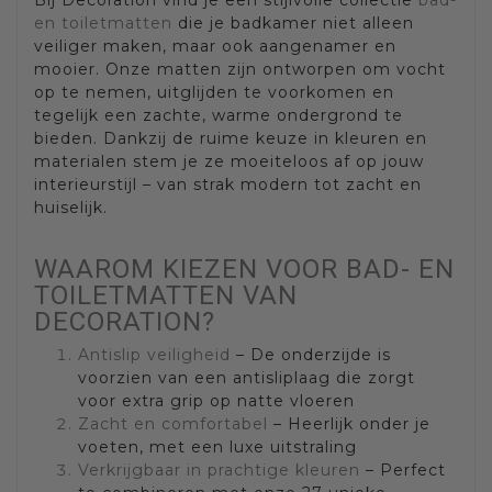
Bij Decoration vind je een stijlvolle collectie
bad-
en toiletmatten
die je badkamer niet alleen
veiliger maken, maar ook aangenamer en
mooier. Onze matten zijn ontworpen om vocht
op te nemen, uitglijden te voorkomen en
tegelijk een zachte, warme ondergrond te
bieden. Dankzij de ruime keuze in kleuren en
materialen stem je ze moeiteloos af op jouw
interieurstijl – van strak modern tot zacht en
huiselijk.
WAAROM KIEZEN VOOR BAD- EN
TOILETMATTEN VAN
DECORATION?
Antislip veiligheid
– De onderzijde is
voorzien van een antisliplaag die zorgt
voor extra grip op natte vloeren
Zacht en comfortabel
– Heerlijk onder je
voeten, met een luxe uitstraling
Verkrijgbaar in prachtige kleuren
– Perfect