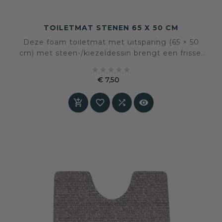
TOILETMAT STENEN 65 X 50 CM
Deze foam toiletmat met uitsparing (65 × 50
cm) met steen-/kiezeldessin brengt een frisse,
natuurlijke rust in het toilet. Zacht onder de





voeten, antislip en eenvoudig te reinigen. Een
€ 7,50
comfortabele en verzorgde basis voor dagelijks
Prijs
gebruik.



