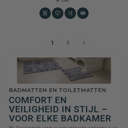
basis voor dagelijks gebruik in het toilet.
Prijs




1

2
BADMATTEN EN TOILETMATTEN
COMFORT EN
VEILIGHEID IN STIJL –
VOOR ELKE BADKAMER