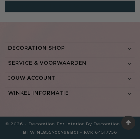
Badmatten En Toiletmatten
DECORATION SHOP

SERVICE & VOORWAARDEN

JOUW ACCOUNT

WINKEL INFORMATIE

© 2026 - Decoration For Interior By Decoration B.V. -
BTW NL855700798B01 - KVK 64517756