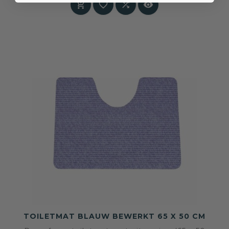




TOILETMAT BLAUW BEWERKT 65 X 50 CM