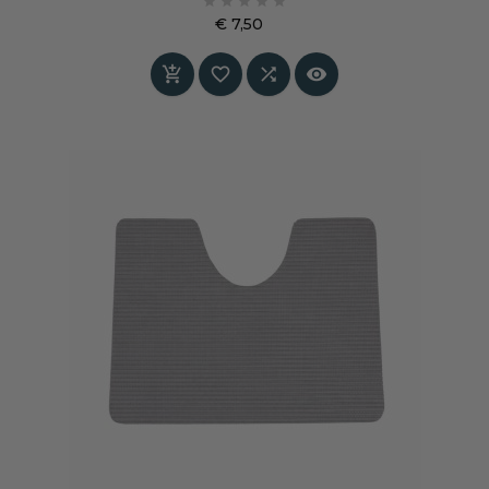





antislip en eenvoudig te reinigen. Een moderne,
€ 7,50
verzorgde basis voor iedere toiletruimte.
Prijs



