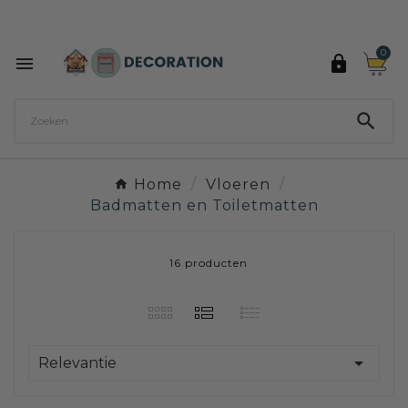
Ontdek de 27 kleuren van Decoration Paint

0



Home
Vloeren
Badmatten en Toiletmatten
16 producten

Relevantie