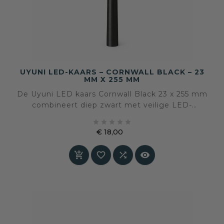
UYUNI LED-KAARS – CORNWALL BLACK – 23
MM X 255 MM
De Uyuni LED kaars Cornwall Black 23 x 255 mm
combineert diep zwart met veilige LED-
techniek. Een krachtige dinerkaars voor tafels





en interieurs waar contrast, rust en elegantie
€ 18,00
samenkomen
Prijs



