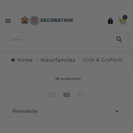
Ontdek de 27 kleuren van Decoration Paint

0



Home
Kleurfamilies
Grijs & Grafisch
18 producten

Relevantie