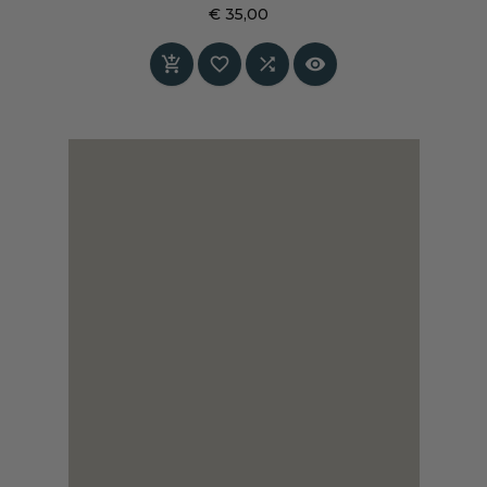
subtiele grijstinten, zorgen voor gelaagdheid,
€ 35,00
stilte en karakter aan de muur
Prijs



