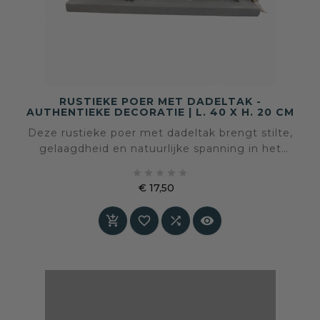
RUSTIEKE POER MET DADELTAK -
AUTHENTIEKE DECORATIE | L. 40 X H. 20 CM
Deze rustieke poer met dadeltak brengt stilte,
gelaagdheid en natuurlijke spanning in het
interieur. De combinatie van een doorleefde





basis en een organisch element maakt dit tot
€ 17,50
een decoratief object met rust en karakter.
Prijs



