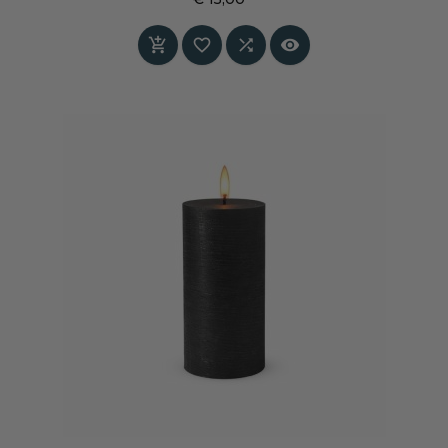
Prijs



