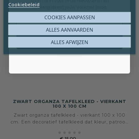
Schrijf je in voor onze nieuwsbrief en
Cookiebeleid
ontvang direct jouw voucher code.
Email
COOKIES AANPASSEN
ALLES AANVAARDEN
Claim mijn gratis cadeau
ALLES AFWIJZEN
ZWART ORGANZA TAFELKLEED - VIERKANT
100 X 100 CM
Zwart organza tafelkleed - vierkant 100 x 100
cm. Een decoratief tafelkleed dat kleur, patroon
en sfeer aan de eettafel of bijzettafel toevoegt.





€ 15,00