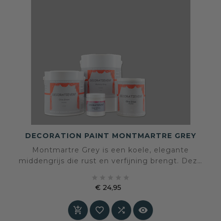
DECORATION PAINT MONTMARTRE GREY
Montmartre Grey is een koele, elegante
middengrijs die rust en verfijning brengt. Deze
fluweelmatte tint voelt architectonisch, tijdloos





en zacht aan, en vormt een perfecte basis voor
€ 24,95
zowel moderne als klassieke interieurs. Een
Prijs
serene kleur met een subtiel Parijse charme.



