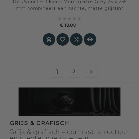
De Uyuni LED kaars Montmartre Grey 23 x 255
mm combineert een zachte, matte grijstint
met veilige LED-techniek. Een elegante





dinerkaars voor tafels en interieurs waar rust,
€ 18,00
licht en verfijning samenkomen
Prijs




1

2
GRIJS & GRAFISCH
Grijs & grafisch – contrast, structuur
en diepte in je interieur