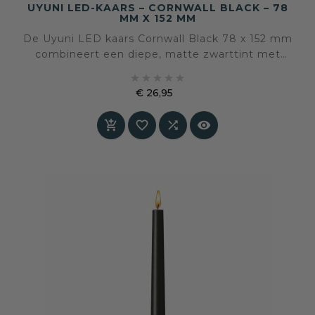
UYUNI LED-KAARS – CORNWALL BLACK – 78
MM X 152 MM
De Uyuni LED kaars Cornwall Black 78 x 152 mm
combineert een diepe, matte zwarttint met
veilige LED-techniek. Een krachtige sfeermaker





voor interieurs waarin rust, contrast en
€ 26,95
verfijning samenkomen
Prijs



