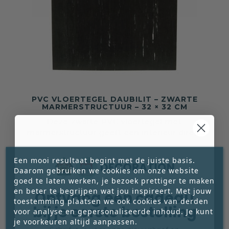
PVC VLOERTEGEL DAUBILIT – ZWARTE
MARMERSTRUCTUUR – 32 × 32 CM
Deze zwarte PVC vloertegel met
marmerstructuur geeft een interieur direct
diepte en kracht. Een uitgesproken tegel met





een luxe, bijna grafische uitstraling,
Een mooi resultaat begint met de juiste basis.
€ 1,25
gecombineerd met de praktische voordelen van
Daarom gebruiken we cookies om onze website
Prijs
zwaar PVC.
goed te laten werken, je bezoek prettiger te maken




en beter te begrijpen wat jou inspireert. Met jouw
Ontvang een cadeau
toestemming plaatsen we ook cookies van derden
bij je eerste bestelling
voor analyse en gepersonaliseerde inhoud. Je kunt
je voorkeuren altijd aanpassen.