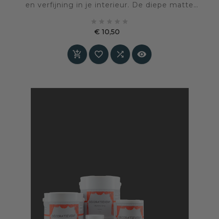
en verfijning in je interieur. De diepe matte
kleur geeft rust én karakter, zonder





schreeuwerig te worden.
€ 10,50
Prijs



