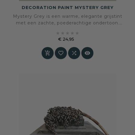
DECORATION PAINT MYSTERY GREY
Mystery Grey is een warme, elegante grijstint
met een zachte, poederachtige ondertoon.
Deze fluweelmatte kleur brengt rust, balans en





verfijning in elke ruimte, en past zich
€ 24,95
moeiteloos aan verschillende stijlen en
Prijs
materialen aan. Een perfecte basis voor




interieurs met diepte en karakter.