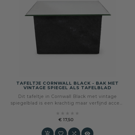
TAFELTJE CORNWALL BLACK - BAK MET
VINTAGE SPIEGEL ALS TAFELBLAD
Dit tafeltje in Cornwall Black met vintage
spiegelblad is een krachtig maar verfijnd accent
in het interieur. Het unieke meubel is circa 39





cm breed en 50 cm lang.
€ 17,50
Prijs



