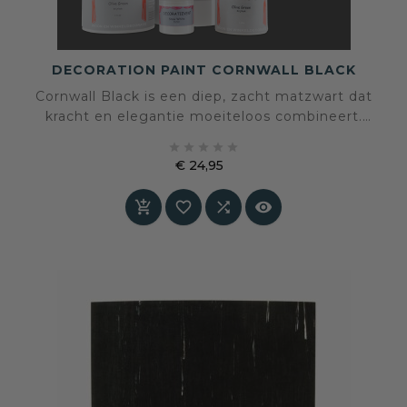
DECORATION PAINT CORNWALL BLACK
Cornwall Black is een diep, zacht matzwart dat
kracht en elegantie moeiteloos combineert.
Deze fluweelmatte tint voegt direct diepte,





rust en verfijning toe aan elke ruimte — een
€ 24,95
stijlvol statement dat nooit hard of kil wordt.
Prijs



