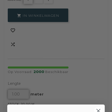
IN WINKELWAGEN



2000
Op Voorraad:
Beschikbaar
Lengte
meter
STOCK: 20.00 M