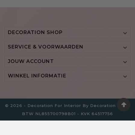
DECORATION SHOP

SERVICE & VOORWAARDEN

JOUW ACCOUNT

WINKEL INFORMATIE

© 2026 - Decoration For Interior By Decoration B.V. -
BTW NL855700798B01 - KVK 64517756