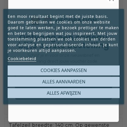
Schrijf een review
Een mooi resultaat begint met de juiste basis.
Daarom gebruiken we cookies om onze website
goed te laten werken, je bezoek prettiger te maken
Veilig Betalen Met
IDEAL | Wero,
en beter te begrijpen wat jou inspireert. Met jouw
Ontvang een cadeau
PayPal, Bankoverschrijving Of ICS
toestemming plaatsen we ook cookies van derden
bij je eerste bestelling
voor analyse en gepersonaliseerde inhoud. Je kunt
je voorkeuren altijd aanpassen.
Schrijf je in voor onze nieuwsbrief en
Cookiebeleid
ontvang direct jouw voucher code.
Omschrijving
Email
COOKIES AANPASSEN
ALLES AANVAARDEN
Productdetails
Claim mijn gratis cadeau
ALLES AFWIJZEN
Reviews
Tafelzeil breedte: 140 cm. Op gewenste