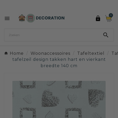
Ontdek de 27 kleuren van Decoration Paint

0



Home
Woonaccessoires
Tafeltextiel
Ta
tafelzeil design takken hart en vierkant
breedte 140 cm