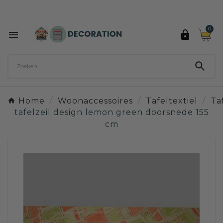
Ontdek de 27 kleuren van Decoration Paint

0



Home
Woonaccessoires
Tafeltextiel
Ta
tafelzeil design lemon green doorsnede 155
cm