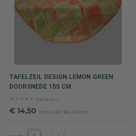
TAFELZEIL DESIGN LEMON GREEN
DOORSNEDE 155 CM





REVIEW(0)
€ 14,50
INCLUSIEF BELASTING