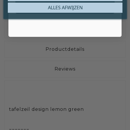
Claim mijn gratis cadeau
ALLES AFWIJZEN
Omschrijving
Productdetails
Reviews
tafelzeil design lemon green