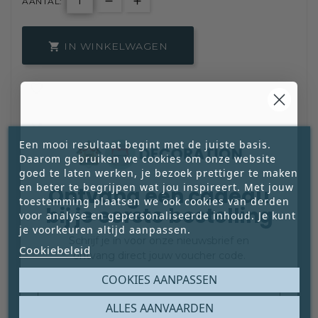
AANTAL:
IN WINKELWAGEN



Een mooi resultaat begint met de juiste basis.
Daarom gebruiken we cookies om onze website
goed te laten werken, je bezoek prettiger te maken
en beter te begrijpen wat jou inspireert. Met jouw
Ontvang een cadeau
toestemming plaatsen we ook cookies van derden
300
Op Voorraad:
Beschikbaar
bij je eerste bestelling
voor analyse en gepersonaliseerde inhoud. Je kunt
je voorkeuren altijd aanpassen.
Schrijf je in voor onze nieuwsbrief en
Schrijf een review
Cookiebeleid
ontvang direct jouw voucher code.
Email
COOKIES AANPASSEN
Veilig Betalen Met
IDEAL | Wero,
ALLES AANVAARDEN
PayPal, Bankoverschrijving Of ICS