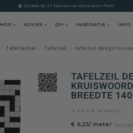
Ontdek de 27 kleuren van Decoration Paint

SHOP
ADVIES
DIY
INSPIRATIE
INFO
Tafeltextiel
Tafelzeil
tafelzeil design krui
TAFELZEIL D
KRUISWOORD
BREEDTE 140





REVIEW(0)
€ 6,25/ meter
INCLUSI