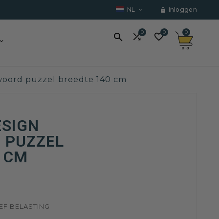
NL
Inloggen


0
0
0



swoord puzzel breedte 140 cm
ESIGN
 PUZZEL
 CM
EF BELASTING