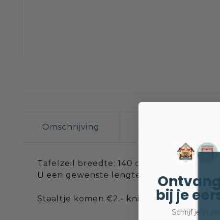
Omschrijving
Productdetails
Tafelzeil breedte: 140 cm. Op gewenste le
U een gewenste lengte bv. twee meter vij
Ontvang
bij je ee
Staaltje komen €2.- knipkosten bij.
Schrijf je in 