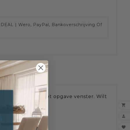
IDEAL | Wero, PayPal, Bankoverschrijving Of
altje vul 0.01 in het opgave venster. Wilt


