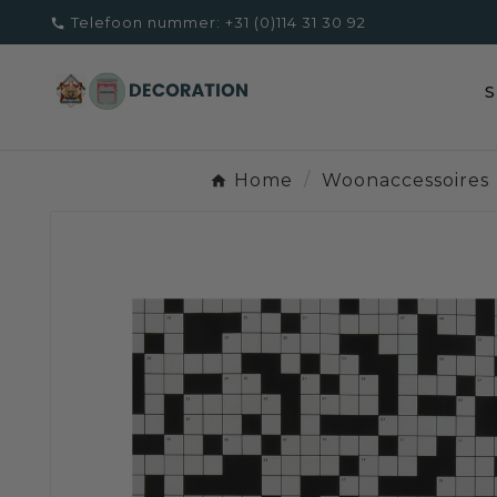
Telefoon nummer:
+31 (0)114 31 30 92

Home
Woonaccessoires