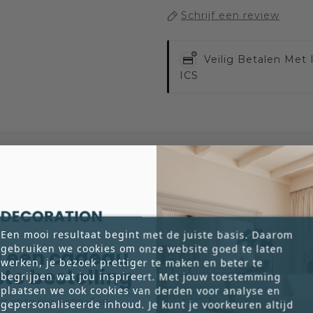
Schrijf een review
Veilig Betalen Met
ICS
Reviews
ngte verkrijgbaar. Hoe te bestellen: Wilt U een sta
Een mooi resultaat begint met de juiste basis. Daarom
gebruiken we cookies om onze website goed te laten
ftig vul dan 2.50 in het opgave venster.
 een cadeau
werken, je bezoek prettiger te maken en beter te
rste bestelling
begrijpen wat jou inspireert. Met jouw toestemming
plaatsen we ook cookies van derden voor analyse en
voor onze nieuwsbrief en
gepersonaliseerde inhoud. Je kunt je voorkeuren altijd