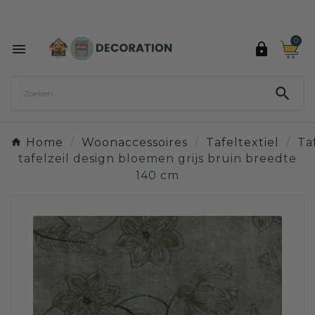
Ontdek de 27 kleuren van Decoration Paint

0



Home
Woonaccessoires
Tafeltextiel
Ta
tafelzeil design bloemen grijs bruin breedte
140 cm