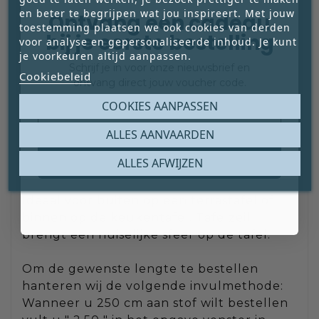
en beter te begrijpen wat jou inspireert. Met jouw
Ontvang een cadeau
toestemming plaatsen we ook cookies van derden
bij je eerste bestelling
voor analyse en gepersonaliseerde inhoud. Je kunt
je voorkeuren altijd aanpassen.
Schrijf je in voor onze nieuwsbrief en
Cookiebeleid
tafelzeil design bloemen grijs bruin
ontvang direct jouw voucher code.
Email
COOKIES AANPASSEN
ALLES AANVAARDEN
Claim mijn gratis cadeau
ALLES AFWIJZEN
===================
met een standaard breedte van 140 cm.
Ideaal voor buiten op een terrastafel of
binnen op de keukentafel. Tafelzeil
brengt een huiselijke sfeer op de tafel.
Om de gewenste lengte te bestellen
hanteren wij de volgende invulmethode:
Wanneer u 250 cm aan stof wilt bestellen