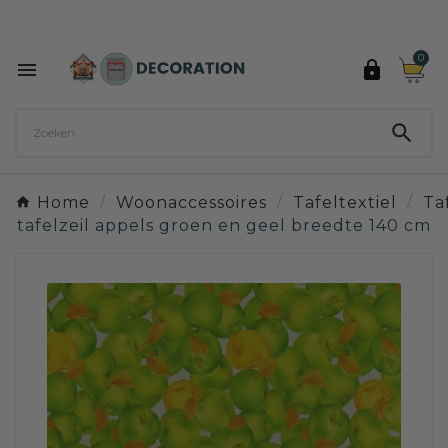
Ontdek de 27 kleuren van Decoration Paint

0



Home
Woonaccessoires
Tafeltextiel
Ta
tafelzeil appels groen en geel breedte 140 cm