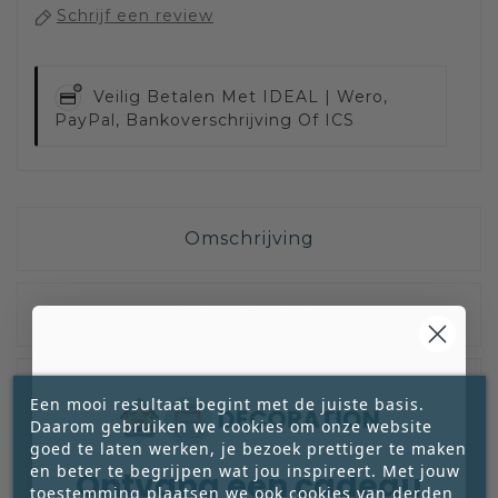
Schrijf een review
Veilig Betalen Met
IDEAL | Wero,
PayPal, Bankoverschrijving Of ICS
Omschrijving
Productdetails
Reviews
Een mooi resultaat begint met de juiste basis.
Daarom gebruiken we cookies om onze website
goed te laten werken, je bezoek prettiger te maken
en beter te begrijpen wat jou inspireert. Met jouw
Ontvang een cadeau
toestemming plaatsen we ook cookies van derden