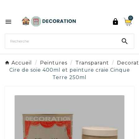
Découvrez les 27 couleurs de Peinture Décoration

0



Accueil
Peintures
Transparant
Decorat
Cire de soie 400ml et peinture craie Cinque
Terre 250ml