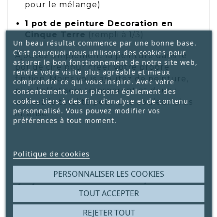
pour le mélange)
1 pot de peinture Decoration en
Cinque Terre
(rempli à 1/3)
Un beau résultat commence par une bonne base.
C’est pourquoi nous utilisons des cookies pour
Ajoutez simplement la peinture dans le
assurer le bon fonctionnement de notre site web,
pot de cire pour créer votre propre
rendre votre visite plus agréable et mieux
finition. Moins vous ajoutez de peinture,
comprendre ce qui vous inspire. Avec votre
plus l'effet sera transparent et doux ;
consentement, nous plaçons également des
cookies tiers à des fins d’analyse et de contenu
utilisez la totalité pour une couleur plus
personnalisé. Vous pouvez modifier vos
intense.
préférences à tout moment.
Politique de cookies
PERSONNALISER LES COOKIES
APPLICATION : DOUCE,
ÉLÉGANTE ET NATURELLE
TOUT ACCEPTER
Silken Wax en Cinque Terre est idéale
REJETER TOUT